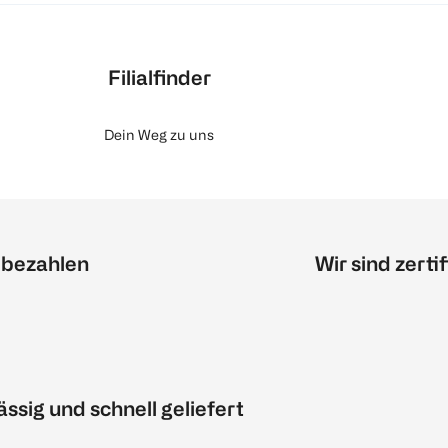
Filialfinder
Dein Weg zu uns
 bezahlen
Wir sind zertif
ässig und schnell geliefert