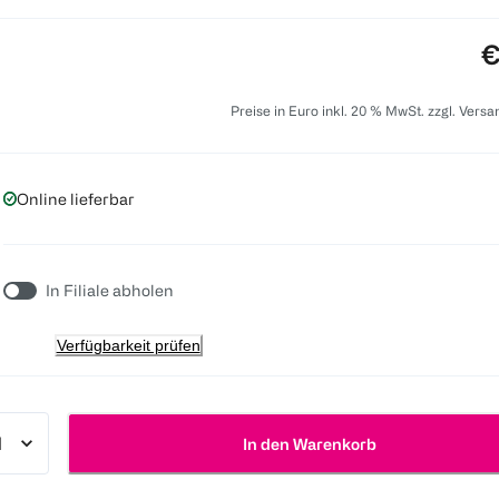
P
€
Preise in Euro inkl. 20 % MwSt. zzgl. Vers
Online lieferbar
In Filiale abholen
Verfügbarkeit prüfen
In den Warenkorb