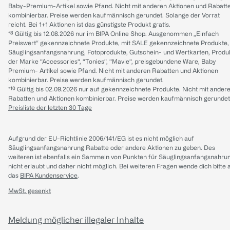
Baby-Premium-Artikel sowie Pfand. Nicht mit anderen Aktionen und Rabatt
kombinierbar. Preise werden kaufmännisch gerundet. Solange der Vorrat
reicht. Bei 1+1 Aktionen ist das günstigste Produkt gratis.
*⁸ Gültig bis 12.08.2026 nur im BIPA Online Shop. Ausgenommen „Einfach
Preiswert“ gekennzeichnete Produkte, mit SALE gekennzeichnete Produkte,
Säuglingsanfangsnahrung, Fotoprodukte, Gutschein- und Wertkarten, Produ
der Marke “Accessories“, “Tonies“, “Mavie“, preisgebundene Ware, Baby
Premium- Artikel sowie Pfand. Nicht mit anderen Rabatten und Aktionen
kombinierbar. Preise werden kaufmännisch gerundet.
*¹⁰ Gültig bis 02.09.2026 nur auf gekennzeichnete Produkte. Nicht mit ander
Rabatten und Aktionen kombinierbar. Preise werden kaufmännisch gerundet
Preisliste der letzten 30 Tage
Aufgrund der EU-Richtlinie 2006/141/EG ist es nicht möglich auf
Säuglingsanfangsnahrung Rabatte oder andere Aktionen zu geben. Des
weiteren ist ebenfalls ein Sammeln von Punkten für Säuglingsanfangsnahru
nicht erlaubt und daher nicht möglich.
Bei weiteren Fragen wende dich bitte 
das
BIPA Kundenservice
.
MwSt. gesenkt
Meldung möglicher illegaler Inhalte