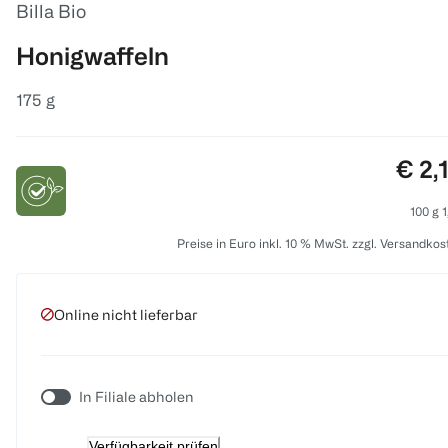
Billa Bio
Honigwaffeln
175 g
Prei
€ 2,
100 g 1
Preise in Euro inkl. 10 % MwSt. zzgl. Versandkos
Online nicht lieferbar
In Filiale abholen
Verfügbarkeit prüfen