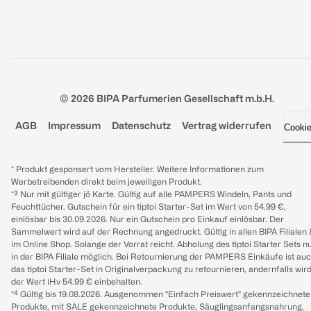
© 2026 BIPA Parfumerien Gesellschaft m.b.H.
AGB
Impressum
Datenschutz
Vertrag widerrufen
Cooki
* Produkt gesponsert vom Hersteller. Weitere Informationen zum
Werbetreibenden direkt beim jeweiligen Produkt.
*³ Nur mit gültiger jö Karte. Gültig auf alle PAMPERS Windeln, Pants und
Feuchttücher. Gutschein für ein tiptoi Starter-Set im Wert von 54.99 €,
einlösbar bis 30.09.2026. Nur ein Gutschein pro Einkauf einlösbar. Der
Sammelwert wird auf der Rechnung angedruckt. Gültig in allen BIPA Filialen
im Online Shop. Solange der Vorrat reicht. Abholung des tiptoi Starter Sets n
in der BIPA Filiale möglich. Bei Retournierung der PAMPERS Einkäufe ist au
das tiptoi Starter-Set in Originalverpackung zu retournieren, andernfalls wir
der Wert iHv 54.99 € einbehalten.
*⁴ Gültig bis 19.08.2026. Ausgenommen "Einfach Preiswert" gekennzeichnete
Produkte, mit SALE gekennzeichnete Produkte, Säuglingsanfangsnahrung,