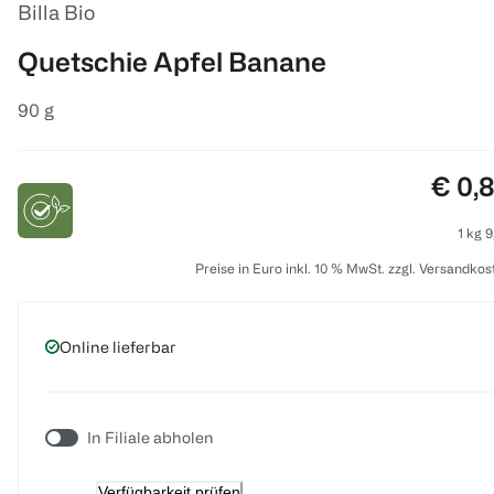
Billa Bio
Quetschie Apfel Banane
90 g
Preis
€ 0,
1 kg 9
Preise in Euro inkl. 10 % MwSt. zzgl. Versandkos
Online lieferbar
In Filiale abholen
Verfügbarkeit prüfen