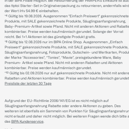
in der BIPA Filiale möglich. Bei Retournierung der PAMPERS Einkäufe ist au
das tiptoi Starter-Set in Originalverpackung zu retournieren, andernfalls wir
der Wert iHv 54.99 € einbehalten.
*⁴ Gültig bis 19.08.2026. Ausgenommen "Einfach Preiswert" gekennzeichnete
Produkte, mit SALE gekennzeichnete Produkte, Säuglingsanfangsnahrung,
Baby-Premium-Artikel sowie Pfand. Nicht mit anderen Aktionen und Rabatt
kombinierbar. Preise werden kaufmännisch gerundet. Solange der Vorrat
reicht. Bei 1+1 Aktionen ist das günstigste Produkt gratis.
*⁸ Gültig bis 12.08.2026 nur im BIPA Online Shop. Ausgenommen „Einfach
Preiswert“ gekennzeichnete Produkte, mit SALE gekennzeichnete Produkte,
Säuglingsanfangsnahrung, Fotoprodukte, Gutschein- und Wertkarten, Produ
der Marke “Accessories“, “Tonies“, “Mavie“, preisgebundene Ware, Baby
Premium- Artikel sowie Pfand. Nicht mit anderen Rabatten und Aktionen
kombinierbar. Preise werden kaufmännisch gerundet.
*¹⁰ Gültig bis 02.09.2026 nur auf gekennzeichnete Produkte. Nicht mit ander
Rabatten und Aktionen kombinierbar. Preise werden kaufmännisch gerundet
Preisliste der letzten 30 Tage
Aufgrund der EU-Richtlinie 2006/141/EG ist es nicht möglich auf
Säuglingsanfangsnahrung Rabatte oder andere Aktionen zu geben. Des
weiteren ist ebenfalls ein Sammeln von Punkten für Säuglingsanfangsnahru
nicht erlaubt und daher nicht möglich.
Bei weiteren Fragen wende dich bitte 
das
BIPA Kundenservice
.