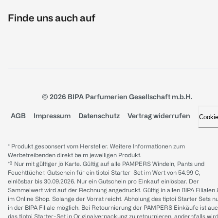
Finde uns auch auf
© 2026 BIPA Parfumerien Gesellschaft m.b.H.
AGB
Impressum
Datenschutz
Vertrag widerrufen
Cooki
* Produkt gesponsert vom Hersteller. Weitere Informationen zum
Werbetreibenden direkt beim jeweiligen Produkt.
*³ Nur mit gültiger jö Karte. Gültig auf alle PAMPERS Windeln, Pants und
Feuchttücher. Gutschein für ein tiptoi Starter-Set im Wert von 54.99 €,
einlösbar bis 30.09.2026. Nur ein Gutschein pro Einkauf einlösbar. Der
Sammelwert wird auf der Rechnung angedruckt. Gültig in allen BIPA Filialen
im Online Shop. Solange der Vorrat reicht. Abholung des tiptoi Starter Sets n
in der BIPA Filiale möglich. Bei Retournierung der PAMPERS Einkäufe ist au
das tiptoi Starter-Set in Originalverpackung zu retournieren, andernfalls wir