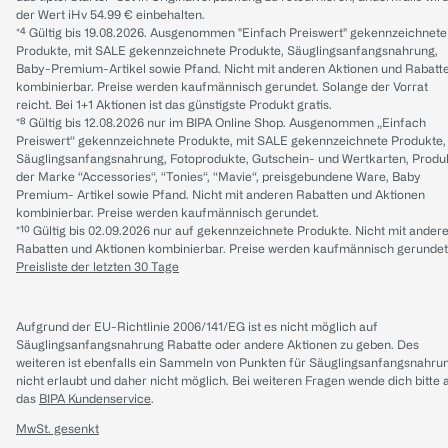
der Wert iHv 54.99 € einbehalten.
*⁴ Gültig bis 19.08.2026. Ausgenommen "Einfach Preiswert" gekennzeichnete
Produkte, mit SALE gekennzeichnete Produkte, Säuglingsanfangsnahrung,
Baby-Premium-Artikel sowie Pfand. Nicht mit anderen Aktionen und Rabatt
kombinierbar. Preise werden kaufmännisch gerundet. Solange der Vorrat
reicht. Bei 1+1 Aktionen ist das günstigste Produkt gratis.
*⁸ Gültig bis 12.08.2026 nur im BIPA Online Shop. Ausgenommen „Einfach
Preiswert“ gekennzeichnete Produkte, mit SALE gekennzeichnete Produkte,
Säuglingsanfangsnahrung, Fotoprodukte, Gutschein- und Wertkarten, Produ
der Marke “Accessories“, “Tonies“, “Mavie“, preisgebundene Ware, Baby
Premium- Artikel sowie Pfand. Nicht mit anderen Rabatten und Aktionen
kombinierbar. Preise werden kaufmännisch gerundet.
*¹⁰ Gültig bis 02.09.2026 nur auf gekennzeichnete Produkte. Nicht mit ander
Rabatten und Aktionen kombinierbar. Preise werden kaufmännisch gerundet
Preisliste der letzten 30 Tage
Aufgrund der EU-Richtlinie 2006/141/EG ist es nicht möglich auf
Säuglingsanfangsnahrung Rabatte oder andere Aktionen zu geben. Des
weiteren ist ebenfalls ein Sammeln von Punkten für Säuglingsanfangsnahru
nicht erlaubt und daher nicht möglich.
Bei weiteren Fragen wende dich bitte 
das
BIPA Kundenservice
.
MwSt. gesenkt