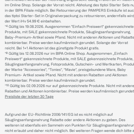
im Online Shop. Solange der Vorrat reicht. Abholung des tiptoi Starter Sets n
in der BIPA Filiale möglich. Bei Retournierung der PAMPERS Einkäufe ist au
das tiptoi Starter-Set in Originalverpackung zu retournieren, andernfalls wir
der Wert iHv 54.99 € einbehalten.
*⁴ Gültig bis 19.08.2026. Ausgenommen "Einfach Preiswert" gekennzeichnete
Produkte, mit SALE gekennzeichnete Produkte, Säuglingsanfangsnahrung,
Baby-Premium-Artikel sowie Pfand. Nicht mit anderen Aktionen und Rabatt
kombinierbar. Preise werden kaufmännisch gerundet. Solange der Vorrat
reicht. Bei 1+1 Aktionen ist das günstigste Produkt gratis.
*⁸ Gültig bis 12.08.2026 nur im BIPA Online Shop. Ausgenommen „Einfach
Preiswert“ gekennzeichnete Produkte, mit SALE gekennzeichnete Produkte,
Säuglingsanfangsnahrung, Fotoprodukte, Gutschein- und Wertkarten, Produ
der Marke “Accessories“, “Tonies“, “Mavie“, preisgebundene Ware, Baby
Premium- Artikel sowie Pfand. Nicht mit anderen Rabatten und Aktionen
kombinierbar. Preise werden kaufmännisch gerundet.
*¹⁰ Gültig bis 02.09.2026 nur auf gekennzeichnete Produkte. Nicht mit ander
Rabatten und Aktionen kombinierbar. Preise werden kaufmännisch gerundet
Preisliste der letzten 30 Tage
Aufgrund der EU-Richtlinie 2006/141/EG ist es nicht möglich auf
Säuglingsanfangsnahrung Rabatte oder andere Aktionen zu geben. Des
weiteren ist ebenfalls ein Sammeln von Punkten für Säuglingsanfangsnahru
nicht erlaubt und daher nicht möglich.
Bei weiteren Fragen wende dich bitte 