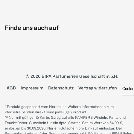
Finde uns auch auf
© 2026 BIPA Parfumerien Gesellschaft m.b.H.
AGB
Impressum
Datenschutz
Vertrag widerrufen
Cooki
* Produkt gesponsert vom Hersteller. Weitere Informationen zum
Werbetreibenden direkt beim jeweiligen Produkt.
*³ Nur mit gültiger jö Karte. Gültig auf alle PAMPERS Windeln, Pants und
Feuchttücher. Gutschein für ein tiptoi Starter-Set im Wert von 54.99 €,
einlösbar bis 30.09.2026. Nur ein Gutschein pro Einkauf einlösbar. Der
Sammelwert wird auf der Rechnung angedruckt. Gültig in allen BIPA Filialen