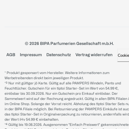
© 2026 BIPA Parfumerien Gesellschaft m.b.H.
AGB
Impressum
Datenschutz
Vertrag widerrufen
Cooki
* Produkt gesponsert vom Hersteller. Weitere Informationen zum
Werbetreibenden direkt beim jeweiligen Produkt.
*³ Nur mit gültiger jö Karte. Gültig auf alle PAMPERS Windeln, Pants und
Feuchttücher. Gutschein für ein tiptoi Starter-Set im Wert von 54.99 €,
einlösbar bis 30.09.2026. Nur ein Gutschein pro Einkauf einlösbar. Der
Sammelwert wird auf der Rechnung angedruckt. Gültig in allen BIPA Filialen
im Online Shop. Solange der Vorrat reicht. Abholung des tiptoi Starter Sets n
in der BIPA Filiale möglich. Bei Retournierung der PAMPERS Einkäufe ist au
das tiptoi Starter-Set in Originalverpackung zu retournieren, andernfalls wir
der Wert iHv 54.99 € einbehalten.
*⁴ Gültig bis 19.08.2026. Ausgenommen "Einfach Preiswert" gekennzeichnete