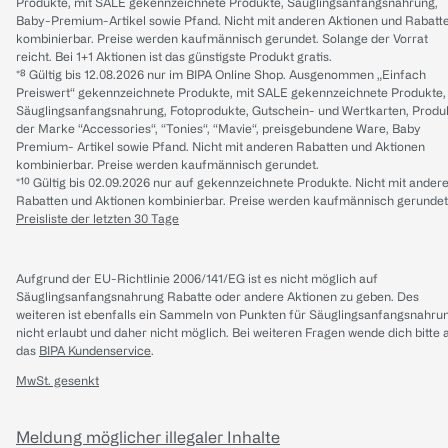
Produkte, mit SALE gekennzeichnete Produkte, Säuglingsanfangsnahrung,
Baby-Premium-Artikel sowie Pfand. Nicht mit anderen Aktionen und Rabatt
kombinierbar. Preise werden kaufmännisch gerundet. Solange der Vorrat
reicht. Bei 1+1 Aktionen ist das günstigste Produkt gratis.
*⁸ Gültig bis 12.08.2026 nur im BIPA Online Shop. Ausgenommen „Einfach
Preiswert“ gekennzeichnete Produkte, mit SALE gekennzeichnete Produkte,
Säuglingsanfangsnahrung, Fotoprodukte, Gutschein- und Wertkarten, Produ
der Marke “Accessories“, “Tonies“, “Mavie“, preisgebundene Ware, Baby
Premium- Artikel sowie Pfand. Nicht mit anderen Rabatten und Aktionen
kombinierbar. Preise werden kaufmännisch gerundet.
*¹⁰ Gültig bis 02.09.2026 nur auf gekennzeichnete Produkte. Nicht mit ander
Rabatten und Aktionen kombinierbar. Preise werden kaufmännisch gerundet
Preisliste der letzten 30 Tage
Aufgrund der EU-Richtlinie 2006/141/EG ist es nicht möglich auf
Säuglingsanfangsnahrung Rabatte oder andere Aktionen zu geben. Des
weiteren ist ebenfalls ein Sammeln von Punkten für Säuglingsanfangsnahru
nicht erlaubt und daher nicht möglich.
Bei weiteren Fragen wende dich bitte 
das
BIPA Kundenservice
.
MwSt. gesenkt
Meldung möglicher illegaler Inhalte