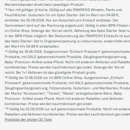
Werbetreibenden direkt beim jeweiligen Produkt.
*³ Nur mit gültiger jö Karte. Gültig auf alle PAMPERS Windeln, Pants und
Feuchttücher. Gutschein für ein tiptoi Starter-Set im Wert von 54.99 €,
einlösbar bis 30.09.2026. Nur ein Gutschein pro Einkauf einlösbar. Der
Sammelwert wird auf der Rechnung angedruckt. Gültig in allen BIPA Filialen
im Online Shop. Solange der Vorrat reicht. Abholung des tiptoi Starter Sets n
in der BIPA Filiale möglich. Bei Retournierung der PAMPERS Einkäufe ist au
das tiptoi Starter-Set in Originalverpackung zu retournieren, andernfalls wir
der Wert iHv 54.99 € einbehalten.
*⁴ Gültig bis 19.08.2026. Ausgenommen "Einfach Preiswert" gekennzeichnete
Produkte, mit SALE gekennzeichnete Produkte, Säuglingsanfangsnahrung,
Baby-Premium-Artikel sowie Pfand. Nicht mit anderen Aktionen und Rabatt
kombinierbar. Preise werden kaufmännisch gerundet. Solange der Vorrat
reicht. Bei 1+1 Aktionen ist das günstigste Produkt gratis.
*⁸ Gültig bis 12.08.2026 nur im BIPA Online Shop. Ausgenommen „Einfach
Preiswert“ gekennzeichnete Produkte, mit SALE gekennzeichnete Produkte,
Säuglingsanfangsnahrung, Fotoprodukte, Gutschein- und Wertkarten, Produ
der Marke “Accessories“, “Tonies“, “Mavie“, preisgebundene Ware, Baby
Premium- Artikel sowie Pfand. Nicht mit anderen Rabatten und Aktionen
kombinierbar. Preise werden kaufmännisch gerundet.
*¹⁰ Gültig bis 02.09.2026 nur auf gekennzeichnete Produkte. Nicht mit ander
Rabatten und Aktionen kombinierbar. Preise werden kaufmännisch gerundet
Preisliste der letzten 30 Tage