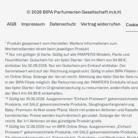
© 2026 BIPA Parfumerien Gesellschaft m.b.H.
AGB
Impressum
Datenschutz
Vertrag widerrufen
Cooki
* Produkt gesponsert vom Hersteller. Weitere Informationen zum
Werbetreibenden direkt beim jeweiligen Produkt.
*³ Nur mit gültiger jö Karte. Gültig auf alle PAMPERS Windeln, Pants und
Feuchttücher. Gutschein für ein tiptoi Starter-Set im Wert von 54.99 €,
einlösbar bis 30.09.2026. Nur ein Gutschein pro Einkauf einlösbar. Der
Sammelwert wird auf der Rechnung angedruckt. Gültig in allen BIPA Filialen
im Online Shop. Solange der Vorrat reicht. Abholung des tiptoi Starter Sets n
in der BIPA Filiale möglich. Bei Retournierung der PAMPERS Einkäufe ist au
das tiptoi Starter-Set in Originalverpackung zu retournieren, andernfalls wir
der Wert iHv 54.99 € einbehalten.
*⁴ Gültig bis 19.08.2026. Ausgenommen "Einfach Preiswert" gekennzeichnete
Produkte, mit SALE gekennzeichnete Produkte, Säuglingsanfangsnahrung,
Baby-Premium-Artikel sowie Pfand. Nicht mit anderen Aktionen und Rabatt
kombinierbar. Preise werden kaufmännisch gerundet. Solange der Vorrat
reicht. Bei 1+1 Aktionen ist das günstigste Produkt gratis.
*⁸ Gültig bis 12.08.2026 nur im BIPA Online Shop. Ausgenommen „Einfach
Preiswert“ gekennzeichnete Produkte, mit SALE gekennzeichnete Produkte,
Säuglingsanfangsnahrung, Fotoprodukte, Gutschein- und Wertkarten, Produ