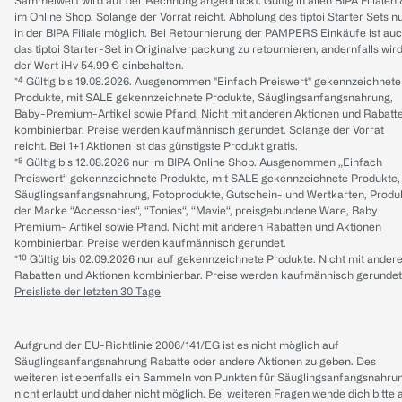
Sammelwert wird auf der Rechnung angedruckt. Gültig in allen BIPA Filialen
im Online Shop. Solange der Vorrat reicht. Abholung des tiptoi Starter Sets n
in der BIPA Filiale möglich. Bei Retournierung der PAMPERS Einkäufe ist au
das tiptoi Starter-Set in Originalverpackung zu retournieren, andernfalls wir
der Wert iHv 54.99 € einbehalten.
*⁴ Gültig bis 19.08.2026. Ausgenommen "Einfach Preiswert" gekennzeichnete
Produkte, mit SALE gekennzeichnete Produkte, Säuglingsanfangsnahrung,
Baby-Premium-Artikel sowie Pfand. Nicht mit anderen Aktionen und Rabatt
kombinierbar. Preise werden kaufmännisch gerundet. Solange der Vorrat
reicht. Bei 1+1 Aktionen ist das günstigste Produkt gratis.
*⁸ Gültig bis 12.08.2026 nur im BIPA Online Shop. Ausgenommen „Einfach
Preiswert“ gekennzeichnete Produkte, mit SALE gekennzeichnete Produkte,
Säuglingsanfangsnahrung, Fotoprodukte, Gutschein- und Wertkarten, Produ
der Marke “Accessories“, “Tonies“, “Mavie“, preisgebundene Ware, Baby
Premium- Artikel sowie Pfand. Nicht mit anderen Rabatten und Aktionen
kombinierbar. Preise werden kaufmännisch gerundet.
*¹⁰ Gültig bis 02.09.2026 nur auf gekennzeichnete Produkte. Nicht mit ander
Rabatten und Aktionen kombinierbar. Preise werden kaufmännisch gerundet
Preisliste der letzten 30 Tage
Aufgrund der EU-Richtlinie 2006/141/EG ist es nicht möglich auf
Säuglingsanfangsnahrung Rabatte oder andere Aktionen zu geben. Des
weiteren ist ebenfalls ein Sammeln von Punkten für Säuglingsanfangsnahru
nicht erlaubt und daher nicht möglich.
Bei weiteren Fragen wende dich bitte 