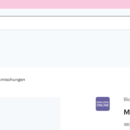
kmischungen
Bi
M
480