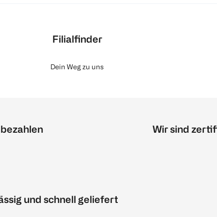
Filialfinder
Dein Weg zu uns
 bezahlen
Wir sind zertif
ässig und schnell geliefert