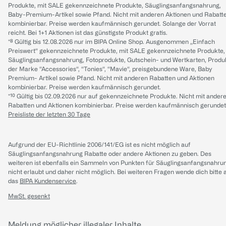
Produkte, mit SALE gekennzeichnete Produkte, Säuglingsanfangsnahrung,
Baby-Premium-Artikel sowie Pfand. Nicht mit anderen Aktionen und Rabatt
kombinierbar. Preise werden kaufmännisch gerundet. Solange der Vorrat
reicht. Bei 1+1 Aktionen ist das günstigste Produkt gratis.
*⁸ Gültig bis 12.08.2026 nur im BIPA Online Shop. Ausgenommen „Einfach
Preiswert“ gekennzeichnete Produkte, mit SALE gekennzeichnete Produkte,
Säuglingsanfangsnahrung, Fotoprodukte, Gutschein- und Wertkarten, Produ
der Marke “Accessories“, “Tonies“, “Mavie“, preisgebundene Ware, Baby
Premium- Artikel sowie Pfand. Nicht mit anderen Rabatten und Aktionen
kombinierbar. Preise werden kaufmännisch gerundet.
*¹⁰ Gültig bis 02.09.2026 nur auf gekennzeichnete Produkte. Nicht mit ander
Rabatten und Aktionen kombinierbar. Preise werden kaufmännisch gerundet
Preisliste der letzten 30 Tage
Aufgrund der EU-Richtlinie 2006/141/EG ist es nicht möglich auf
Säuglingsanfangsnahrung Rabatte oder andere Aktionen zu geben. Des
weiteren ist ebenfalls ein Sammeln von Punkten für Säuglingsanfangsnahru
nicht erlaubt und daher nicht möglich.
Bei weiteren Fragen wende dich bitte 
das
BIPA Kundenservice
.
MwSt. gesenkt
Meldung möglicher illegaler Inhalte