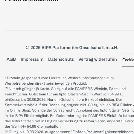
© 2026 BIPA Parfumerien Gesellschaft m.b.H.
AGB
Impressum
Datenschutz
Vertrag widerrufen
Cooki
* Produkt gesponsert vom Hersteller. Weitere Informationen zum
Werbetreibenden direkt beim jeweiligen Produkt.
*³ Nur mit gültiger jö Karte. Gültig auf alle PAMPERS Windeln, Pants und
Feuchttücher. Gutschein für ein tiptoi Starter-Set im Wert von 54.99 €,
einlösbar bis 30.09.2026. Nur ein Gutschein pro Einkauf einlösbar. Der
Sammelwert wird auf der Rechnung angedruckt. Gültig in allen BIPA Filialen
im Online Shop. Solange der Vorrat reicht. Abholung des tiptoi Starter Sets n
in der BIPA Filiale möglich. Bei Retournierung der PAMPERS Einkäufe ist au
das tiptoi Starter-Set in Originalverpackung zu retournieren, andernfalls wir
der Wert iHv 54.99 € einbehalten.
*⁴ Gültig bis 19.08.2026. Ausgenommen "Einfach Preiswert" gekennzeichnete