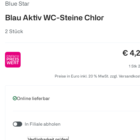
Blue Star
Blau Aktiv WC-Steine Chlor
2 Stück
Preis
€ 4,
1 Stk 
Preise in Euro inkl. 20 % MwSt. zzgl. Versandkos
Online lieferbar
In Filiale abholen
Verfügbarkeit prüfen