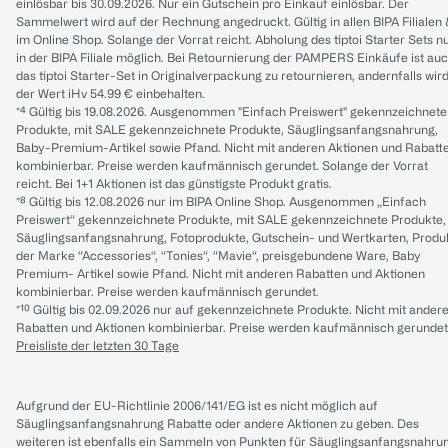
einlösbar bis 30.09.2026. Nur ein Gutschein pro Einkauf einlösbar. Der
Sammelwert wird auf der Rechnung angedruckt. Gültig in allen BIPA Filialen
im Online Shop. Solange der Vorrat reicht. Abholung des tiptoi Starter Sets n
in der BIPA Filiale möglich. Bei Retournierung der PAMPERS Einkäufe ist au
das tiptoi Starter-Set in Originalverpackung zu retournieren, andernfalls wir
der Wert iHv 54.99 € einbehalten.
*⁴ Gültig bis 19.08.2026. Ausgenommen "Einfach Preiswert" gekennzeichnete
Produkte, mit SALE gekennzeichnete Produkte, Säuglingsanfangsnahrung,
Baby-Premium-Artikel sowie Pfand. Nicht mit anderen Aktionen und Rabatt
kombinierbar. Preise werden kaufmännisch gerundet. Solange der Vorrat
reicht. Bei 1+1 Aktionen ist das günstigste Produkt gratis.
*⁸ Gültig bis 12.08.2026 nur im BIPA Online Shop. Ausgenommen „Einfach
Preiswert“ gekennzeichnete Produkte, mit SALE gekennzeichnete Produkte,
Säuglingsanfangsnahrung, Fotoprodukte, Gutschein- und Wertkarten, Produ
der Marke “Accessories“, “Tonies“, “Mavie“, preisgebundene Ware, Baby
Premium- Artikel sowie Pfand. Nicht mit anderen Rabatten und Aktionen
kombinierbar. Preise werden kaufmännisch gerundet.
*¹⁰ Gültig bis 02.09.2026 nur auf gekennzeichnete Produkte. Nicht mit ander
Rabatten und Aktionen kombinierbar. Preise werden kaufmännisch gerundet
Preisliste der letzten 30 Tage
Aufgrund der EU-Richtlinie 2006/141/EG ist es nicht möglich auf
Säuglingsanfangsnahrung Rabatte oder andere Aktionen zu geben. Des
weiteren ist ebenfalls ein Sammeln von Punkten für Säuglingsanfangsnahru