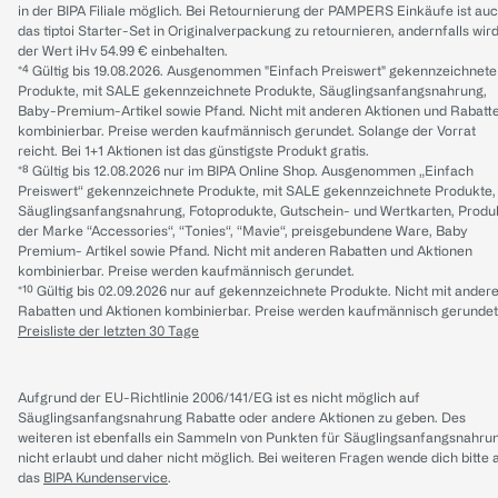
in der BIPA Filiale möglich. Bei Retournierung der PAMPERS Einkäufe ist au
das tiptoi Starter-Set in Originalverpackung zu retournieren, andernfalls wir
der Wert iHv 54.99 € einbehalten.
*⁴ Gültig bis 19.08.2026. Ausgenommen "Einfach Preiswert" gekennzeichnete
Produkte, mit SALE gekennzeichnete Produkte, Säuglingsanfangsnahrung,
Baby-Premium-Artikel sowie Pfand. Nicht mit anderen Aktionen und Rabatt
kombinierbar. Preise werden kaufmännisch gerundet. Solange der Vorrat
reicht. Bei 1+1 Aktionen ist das günstigste Produkt gratis.
*⁸ Gültig bis 12.08.2026 nur im BIPA Online Shop. Ausgenommen „Einfach
Preiswert“ gekennzeichnete Produkte, mit SALE gekennzeichnete Produkte,
Säuglingsanfangsnahrung, Fotoprodukte, Gutschein- und Wertkarten, Produ
der Marke “Accessories“, “Tonies“, “Mavie“, preisgebundene Ware, Baby
Premium- Artikel sowie Pfand. Nicht mit anderen Rabatten und Aktionen
kombinierbar. Preise werden kaufmännisch gerundet.
*¹⁰ Gültig bis 02.09.2026 nur auf gekennzeichnete Produkte. Nicht mit ander
Rabatten und Aktionen kombinierbar. Preise werden kaufmännisch gerundet
Preisliste der letzten 30 Tage
Aufgrund der EU-Richtlinie 2006/141/EG ist es nicht möglich auf
Säuglingsanfangsnahrung Rabatte oder andere Aktionen zu geben. Des
weiteren ist ebenfalls ein Sammeln von Punkten für Säuglingsanfangsnahru
nicht erlaubt und daher nicht möglich.
Bei weiteren Fragen wende dich bitte 
das
BIPA Kundenservice
.