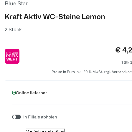
Blue Star
Kraft Aktiv WC-Steine Lemon
2 Stück
Preis
€ 4,
1 Stk 
Preise in Euro inkl. 20 % MwSt. zzgl. Versandkos
Online lieferbar
In Filiale abholen
Verfügbarkeit prüfen