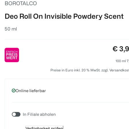
BOROTALCO
Deo Roll On Invisible Powdery Scent
50 ml
Preis
€ 3,
100 ml 7
Preise in Euro inkl. 20 % MwSt. zzgl. Versandkos
Online lieferbar
In Filiale abholen
Verfügbarkeit prüfen