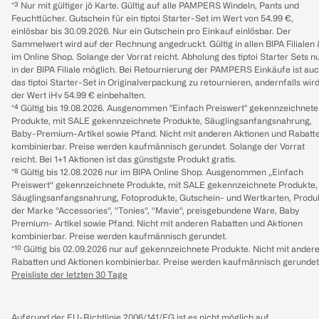
*³ Nur mit gültiger jö Karte. Gültig auf alle PAMPERS Windeln, Pants und
Feuchttücher. Gutschein für ein tiptoi Starter-Set im Wert von 54.99 €,
einlösbar bis 30.09.2026. Nur ein Gutschein pro Einkauf einlösbar. Der
Sammelwert wird auf der Rechnung angedruckt. Gültig in allen BIPA Filialen
im Online Shop. Solange der Vorrat reicht. Abholung des tiptoi Starter Sets n
in der BIPA Filiale möglich. Bei Retournierung der PAMPERS Einkäufe ist au
das tiptoi Starter-Set in Originalverpackung zu retournieren, andernfalls wir
der Wert iHv 54.99 € einbehalten.
*⁴ Gültig bis 19.08.2026. Ausgenommen "Einfach Preiswert" gekennzeichnete
Produkte, mit SALE gekennzeichnete Produkte, Säuglingsanfangsnahrung,
Baby-Premium-Artikel sowie Pfand. Nicht mit anderen Aktionen und Rabatt
kombinierbar. Preise werden kaufmännisch gerundet. Solange der Vorrat
reicht. Bei 1+1 Aktionen ist das günstigste Produkt gratis.
*⁸ Gültig bis 12.08.2026 nur im BIPA Online Shop. Ausgenommen „Einfach
Preiswert“ gekennzeichnete Produkte, mit SALE gekennzeichnete Produkte,
Säuglingsanfangsnahrung, Fotoprodukte, Gutschein- und Wertkarten, Produ
der Marke “Accessories“, “Tonies“, “Mavie“, preisgebundene Ware, Baby
Premium- Artikel sowie Pfand. Nicht mit anderen Rabatten und Aktionen
kombinierbar. Preise werden kaufmännisch gerundet.
*¹⁰ Gültig bis 02.09.2026 nur auf gekennzeichnete Produkte. Nicht mit ander
Rabatten und Aktionen kombinierbar. Preise werden kaufmännisch gerundet
Preisliste der letzten 30 Tage
Aufgrund der EU-Richtlinie 2006/141/EG ist es nicht möglich auf