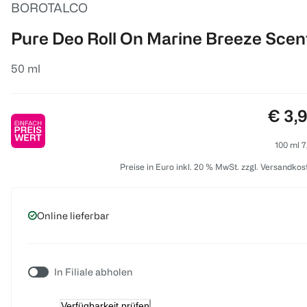
BOROTALCO
Pure Deo Roll On Marine Breeze Scen
50 ml
Preis
€ 3,
100 ml 7
Preise in Euro inkl. 20 % MwSt. zzgl. Versandkos
Online lieferbar
In Filiale abholen
Verfügbarkeit prüfen