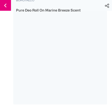
Weiter
Für
Für
Für
zum
300 Ös
500 Ös
150 Ös
Pure Deo Roll On Marine Breeze Scent
Inhalt
-20%
-10%
-15%