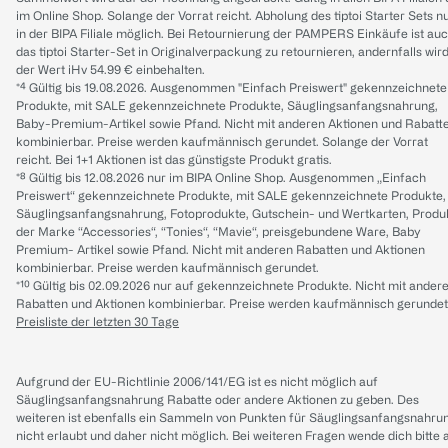
im Online Shop. Solange der Vorrat reicht. Abholung des tiptoi Starter Sets n
in der BIPA Filiale möglich. Bei Retournierung der PAMPERS Einkäufe ist au
das tiptoi Starter-Set in Originalverpackung zu retournieren, andernfalls wir
der Wert iHv 54.99 € einbehalten.
*⁴ Gültig bis 19.08.2026. Ausgenommen "Einfach Preiswert" gekennzeichnete
Produkte, mit SALE gekennzeichnete Produkte, Säuglingsanfangsnahrung,
Baby-Premium-Artikel sowie Pfand. Nicht mit anderen Aktionen und Rabatt
kombinierbar. Preise werden kaufmännisch gerundet. Solange der Vorrat
reicht. Bei 1+1 Aktionen ist das günstigste Produkt gratis.
*⁸ Gültig bis 12.08.2026 nur im BIPA Online Shop. Ausgenommen „Einfach
Preiswert“ gekennzeichnete Produkte, mit SALE gekennzeichnete Produkte,
Säuglingsanfangsnahrung, Fotoprodukte, Gutschein- und Wertkarten, Produ
der Marke “Accessories“, “Tonies“, “Mavie“, preisgebundene Ware, Baby
Premium- Artikel sowie Pfand. Nicht mit anderen Rabatten und Aktionen
kombinierbar. Preise werden kaufmännisch gerundet.
*¹⁰ Gültig bis 02.09.2026 nur auf gekennzeichnete Produkte. Nicht mit ander
Rabatten und Aktionen kombinierbar. Preise werden kaufmännisch gerundet
Preisliste der letzten 30 Tage
Aufgrund der EU-Richtlinie 2006/141/EG ist es nicht möglich auf
Säuglingsanfangsnahrung Rabatte oder andere Aktionen zu geben. Des
weiteren ist ebenfalls ein Sammeln von Punkten für Säuglingsanfangsnahru
nicht erlaubt und daher nicht möglich.
Bei weiteren Fragen wende dich bitte 