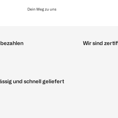
Dein Weg zu uns
 bezahlen
Wir sind zertif
ässig und schnell geliefert