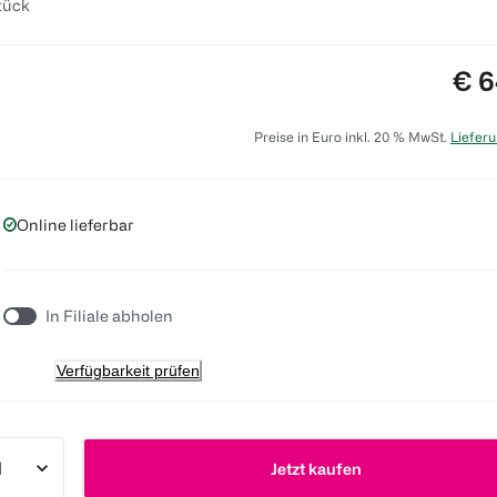
tück
Pre
€ 6
Preise in Euro inkl. 20 % MwSt.
Lieferu
Online lieferbar
In Filiale abholen
Verfügbarkeit prüfen
Jetzt kaufen