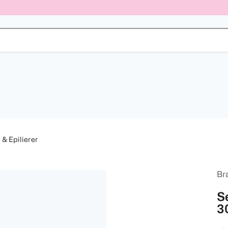
 & Epilierer
Br
Se
3