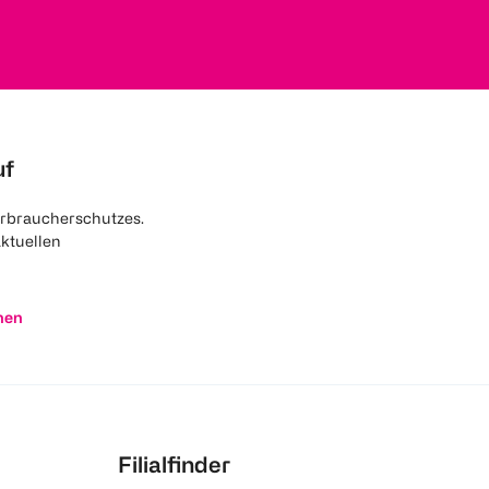
uf
rbraucherschutzes.
aktuellen
nen
Filialfinder