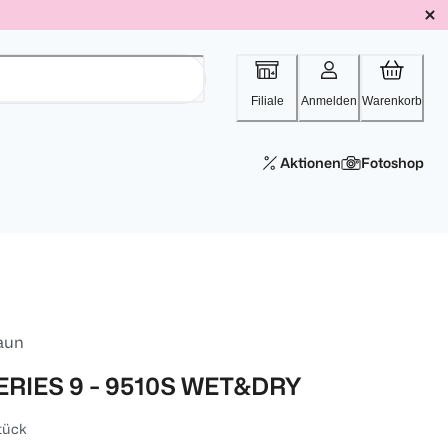
Filiale
Anmelden
Warenkorb
Aktionen
Fotoshop
aun
ERIES 9 - 9510S WET&DRY
tück