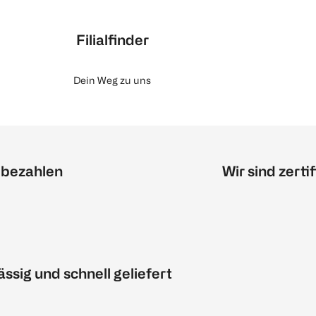
Filialfinder
Dein Weg zu uns
 bezahlen
Wir sind zertif
ässig und schnell geliefert