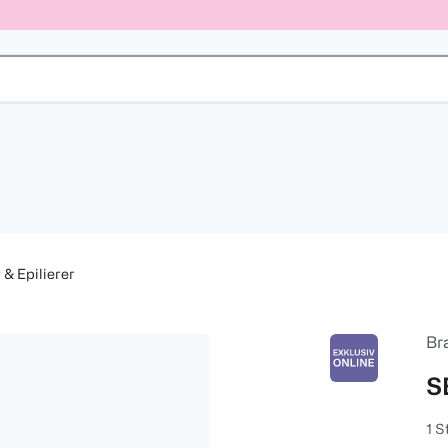
 & Epilierer
Br
S
1 S