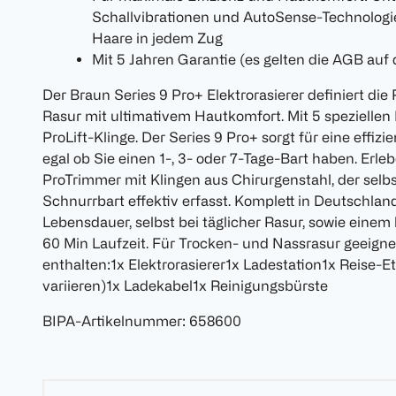
Schallvibrationen und AutoSense-Technologie
Haare in jedem Zug
Mit 5 Jahren Garantie (es gelten die AGB auf
Der Braun Series 9 Pro+ Elektrorasierer definiert die
Rasur mit ultimativem Hautkomfort. Mit 5 spezielle
ProLift-Klinge. Der Series 9 Pro+ sorgt für eine effiz
egal ob Sie einen 1-, 3- oder 7-Tage-Bart haben. Erle
ProTrimmer mit Klingen aus Chirurgenstahl, der selbs
Schnurrbart effektiv erfasst. Komplett in Deutschland
Lebensdauer, selbst bei täglicher Rasur, sowie einem
60 Min Laufzeit. Für Trocken- und Nassrasur geeigne
enthalten:1x Elektrorasierer1x Ladestation1x Reise-E
variieren)1x Ladekabel1x Reinigungsbürste
BIPA-Artikelnummer
:
658600