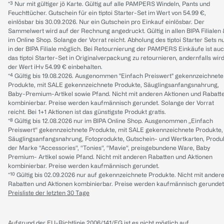
*³ Nur mit gültiger jö Karte. Gültig auf alle PAMPERS Windeln, Pants und
Feuchttücher. Gutschein für ein tiptoi Starter-Set im Wert von 54.99 €,
einlösbar bis 30.09.2026. Nur ein Gutschein pro Einkauf einlösbar. Der
Sammelwert wird auf der Rechnung angedruckt. Gültig in allen BIPA Filialen
im Online Shop. Solange der Vorrat reicht. Abholung des tiptoi Starter Sets n
in der BIPA Filiale möglich. Bei Retournierung der PAMPERS Einkäufe ist au
das tiptoi Starter-Set in Originalverpackung zu retournieren, andernfalls wir
der Wert iHv 54.99 € einbehalten.
*⁴ Gültig bis 19.08.2026. Ausgenommen "Einfach Preiswert" gekennzeichnete
Produkte, mit SALE gekennzeichnete Produkte, Säuglingsanfangsnahrung,
Baby-Premium-Artikel sowie Pfand. Nicht mit anderen Aktionen und Rabatt
kombinierbar. Preise werden kaufmännisch gerundet. Solange der Vorrat
reicht. Bei 1+1 Aktionen ist das günstigste Produkt gratis.
*⁸ Gültig bis 12.08.2026 nur im BIPA Online Shop. Ausgenommen „Einfach
Preiswert“ gekennzeichnete Produkte, mit SALE gekennzeichnete Produkte,
Säuglingsanfangsnahrung, Fotoprodukte, Gutschein- und Wertkarten, Produ
der Marke “Accessories“, “Tonies“, “Mavie“, preisgebundene Ware, Baby
Premium- Artikel sowie Pfand. Nicht mit anderen Rabatten und Aktionen
kombinierbar. Preise werden kaufmännisch gerundet.
*¹⁰ Gültig bis 02.09.2026 nur auf gekennzeichnete Produkte. Nicht mit ander
Rabatten und Aktionen kombinierbar. Preise werden kaufmännisch gerundet
Preisliste der letzten 30 Tage
Aufgrund der EU-Richtlinie 2006/141/EG ist es nicht möglich auf