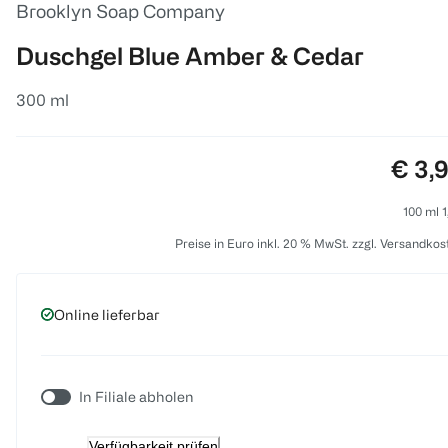
Brooklyn Soap Company
Duschgel Blue Amber & Cedar
300 ml
Preis
€ 3,
100 ml 1
Preise in Euro inkl. 20 % MwSt. zzgl. Versandkos
Online lieferbar
In Filiale abholen
Verfügbarkeit prüfen