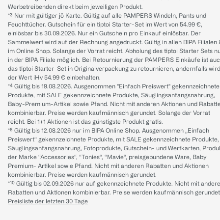
Werbetreibenden direkt beim jeweiligen Produkt.
*³ Nur mit gültiger jö Karte. Gültig auf alle PAMPERS Windeln, Pants und
Feuchttücher. Gutschein für ein tiptoi Starter-Set im Wert von 54.99 €,
einlösbar bis 30.09.2026. Nur ein Gutschein pro Einkauf einlösbar. Der
Sammelwert wird auf der Rechnung angedruckt. Gültig in allen BIPA Filialen
im Online Shop. Solange der Vorrat reicht. Abholung des tiptoi Starter Sets n
in der BIPA Filiale möglich. Bei Retournierung der PAMPERS Einkäufe ist au
das tiptoi Starter-Set in Originalverpackung zu retournieren, andernfalls wir
der Wert iHv 54.99 € einbehalten.
*⁴ Gültig bis 19.08.2026. Ausgenommen "Einfach Preiswert" gekennzeichnete
Produkte, mit SALE gekennzeichnete Produkte, Säuglingsanfangsnahrung,
Baby-Premium-Artikel sowie Pfand. Nicht mit anderen Aktionen und Rabatt
kombinierbar. Preise werden kaufmännisch gerundet. Solange der Vorrat
reicht. Bei 1+1 Aktionen ist das günstigste Produkt gratis.
*⁸ Gültig bis 12.08.2026 nur im BIPA Online Shop. Ausgenommen „Einfach
Preiswert“ gekennzeichnete Produkte, mit SALE gekennzeichnete Produkte,
Säuglingsanfangsnahrung, Fotoprodukte, Gutschein- und Wertkarten, Produ
der Marke “Accessories“, “Tonies“, “Mavie“, preisgebundene Ware, Baby
Premium- Artikel sowie Pfand. Nicht mit anderen Rabatten und Aktionen
kombinierbar. Preise werden kaufmännisch gerundet.
*¹⁰ Gültig bis 02.09.2026 nur auf gekennzeichnete Produkte. Nicht mit ander
Rabatten und Aktionen kombinierbar. Preise werden kaufmännisch gerundet
Preisliste der letzten 30 Tage