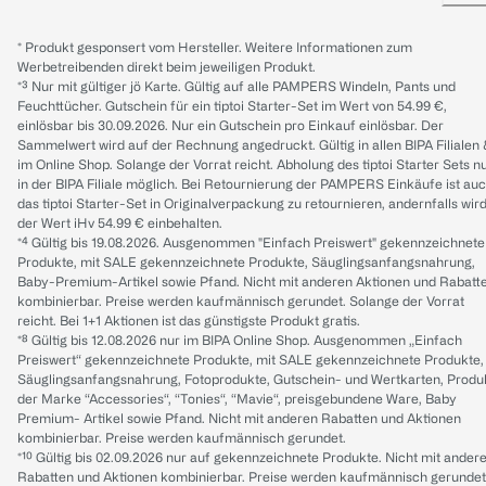
* Produkt gesponsert vom Hersteller. Weitere Informationen zum
Werbetreibenden direkt beim jeweiligen Produkt.
*³ Nur mit gültiger jö Karte. Gültig auf alle PAMPERS Windeln, Pants und
Feuchttücher. Gutschein für ein tiptoi Starter-Set im Wert von 54.99 €,
einlösbar bis 30.09.2026. Nur ein Gutschein pro Einkauf einlösbar. Der
Sammelwert wird auf der Rechnung angedruckt. Gültig in allen BIPA Filialen
im Online Shop. Solange der Vorrat reicht. Abholung des tiptoi Starter Sets n
in der BIPA Filiale möglich. Bei Retournierung der PAMPERS Einkäufe ist au
das tiptoi Starter-Set in Originalverpackung zu retournieren, andernfalls wir
der Wert iHv 54.99 € einbehalten.
*⁴ Gültig bis 19.08.2026. Ausgenommen "Einfach Preiswert" gekennzeichnete
Produkte, mit SALE gekennzeichnete Produkte, Säuglingsanfangsnahrung,
Baby-Premium-Artikel sowie Pfand. Nicht mit anderen Aktionen und Rabatt
kombinierbar. Preise werden kaufmännisch gerundet. Solange der Vorrat
reicht. Bei 1+1 Aktionen ist das günstigste Produkt gratis.
*⁸ Gültig bis 12.08.2026 nur im BIPA Online Shop. Ausgenommen „Einfach
Preiswert“ gekennzeichnete Produkte, mit SALE gekennzeichnete Produkte,
Säuglingsanfangsnahrung, Fotoprodukte, Gutschein- und Wertkarten, Produ
der Marke “Accessories“, “Tonies“, “Mavie“, preisgebundene Ware, Baby
Premium- Artikel sowie Pfand. Nicht mit anderen Rabatten und Aktionen
kombinierbar. Preise werden kaufmännisch gerundet.
*¹⁰ Gültig bis 02.09.2026 nur auf gekennzeichnete Produkte. Nicht mit ander
Rabatten und Aktionen kombinierbar. Preise werden kaufmännisch gerundet