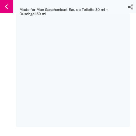
Weiter
Für
Für
Für
Made for Men Geschenkset Eau de Toilette 30 ml +
zum
300 Ös
500 Ös
150 Ös
Duschgel 50 ml
Inhalt
-20%
-10%
-15%