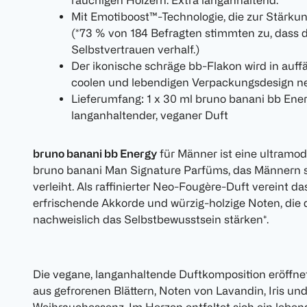
rauchigen Hölzern. Extra langanhaltend.
Mit Emotiboost™-Technologie, die zur Stärkun
(*73 % von 184 Befragten stimmten zu, dass 
Selbstvertrauen verhalf.)
Der ikonische schräge bb-Flakon wird in auff
coolen und lebendigen Verpackungsdesign neu
Lieferumfang: 1 x 30 ml bruno banani bb Ener
langanhaltender, veganer Duft
bruno banani bb Energy
für Männer ist eine ultramod
bruno banani Man Signature Parfüms, das Männern s
verleiht. Als raffinierter Neo-Fougère-Duft vereint 
erfrischende Akkorde und würzig-holzige Noten, die
nachweislich das Selbstbewusstsein stärken*.
Die vegane, langanhaltende Duftkomposition eröffne
aus gefrorenen Blättern, Noten von Lavandin, Iris un