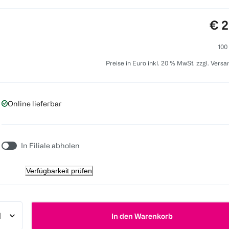
Pre
€ 2
100
Preise in Euro inkl. 20 % MwSt. zzgl. Vers
Online lieferbar
In Filiale abholen
Verfügbarkeit prüfen
In den Warenkorb