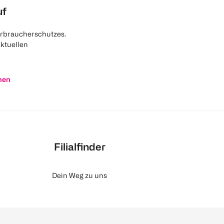
uf
rbraucherschutzes.
aktuellen
nen
Filialfinder
Dein Weg zu uns