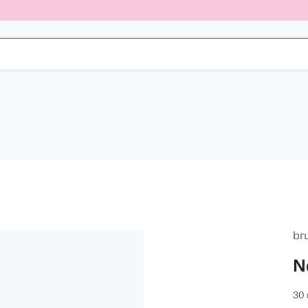
br
N
30 