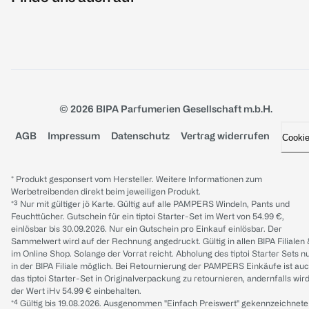
© 2026 BIPA Parfumerien Gesellschaft m.b.H.
AGB
Impressum
Datenschutz
Vertrag widerrufen
Cooki
* Produkt gesponsert vom Hersteller. Weitere Informationen zum
Werbetreibenden direkt beim jeweiligen Produkt.
*³ Nur mit gültiger jö Karte. Gültig auf alle PAMPERS Windeln, Pants und
Feuchttücher. Gutschein für ein tiptoi Starter-Set im Wert von 54.99 €,
einlösbar bis 30.09.2026. Nur ein Gutschein pro Einkauf einlösbar. Der
Sammelwert wird auf der Rechnung angedruckt. Gültig in allen BIPA Filialen
im Online Shop. Solange der Vorrat reicht. Abholung des tiptoi Starter Sets n
in der BIPA Filiale möglich. Bei Retournierung der PAMPERS Einkäufe ist au
das tiptoi Starter-Set in Originalverpackung zu retournieren, andernfalls wir
der Wert iHv 54.99 € einbehalten.
*⁴ Gültig bis 19.08.2026. Ausgenommen "Einfach Preiswert" gekennzeichnete