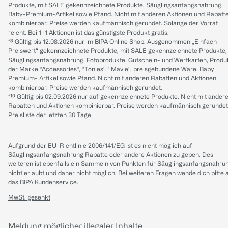
Produkte, mit SALE gekennzeichnete Produkte, Säuglingsanfangsnahrung,
Baby-Premium-Artikel sowie Pfand. Nicht mit anderen Aktionen und Rabatt
kombinierbar. Preise werden kaufmännisch gerundet. Solange der Vorrat
reicht. Bei 1+1 Aktionen ist das günstigste Produkt gratis.
*⁸ Gültig bis 12.08.2026 nur im BIPA Online Shop. Ausgenommen „Einfach
Preiswert“ gekennzeichnete Produkte, mit SALE gekennzeichnete Produkte,
Säuglingsanfangsnahrung, Fotoprodukte, Gutschein- und Wertkarten, Produ
der Marke “Accessories“, “Tonies“, “Mavie“, preisgebundene Ware, Baby
Premium- Artikel sowie Pfand. Nicht mit anderen Rabatten und Aktionen
kombinierbar. Preise werden kaufmännisch gerundet.
*¹⁰ Gültig bis 02.09.2026 nur auf gekennzeichnete Produkte. Nicht mit ander
Rabatten und Aktionen kombinierbar. Preise werden kaufmännisch gerundet
Preisliste der letzten 30 Tage
Aufgrund der EU-Richtlinie 2006/141/EG ist es nicht möglich auf
Säuglingsanfangsnahrung Rabatte oder andere Aktionen zu geben. Des
weiteren ist ebenfalls ein Sammeln von Punkten für Säuglingsanfangsnahru
nicht erlaubt und daher nicht möglich.
Bei weiteren Fragen wende dich bitte 
das
BIPA Kundenservice
.
MwSt. gesenkt
Meldung möglicher illegaler Inhalte