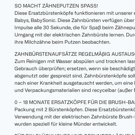
SO MACHT ZÄHNEPUTZEN SPASS!
Diese Ersatzbürstenköpfe funktionieren mit unserer 
Babys, BabySonic. Diese Zahnbürsten verfügen übe
Impulse alle 30 Sekunde, die für Spaß beim Zähnep
Umgang mit der elektrischen Zahnbürste lernen. Du
ihre Milchzähne beim Putzen beobachten.
ZAHNBÜRSTENAUFSÄTZE REGELMÄßIG AUSTAUS
Zum Reinigen mit Wasser abspülen und trocknen las
Gebrauch überprüfen; ersetzen, wenn sie beschädigt 
abgenutzt oder gespreizt sind. Zahnbürstenköpfe sol
nach einer Krankheit ausgetauscht werden, um eine 
und Verpackungsmaterialien sind recycelbar (außer
0 – 18 MONATE ERSATZKÖPFE FÜR DIE BRUSH-B
Packung mit 2 Bürstenköpfen. Diese Ersatzbürstenköp
Verwendung mit der elektrischen Zahnbürste Brush
wurden speziell für kleine Münder entwickelt.