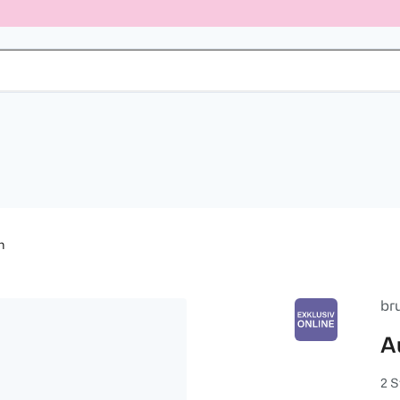
n
br
A
2 S