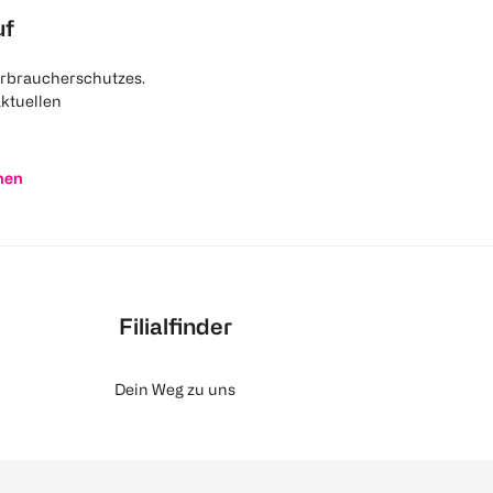
uf
rbraucherschutzes.
aktuellen
nen
Filialfinder
Dein Weg zu uns