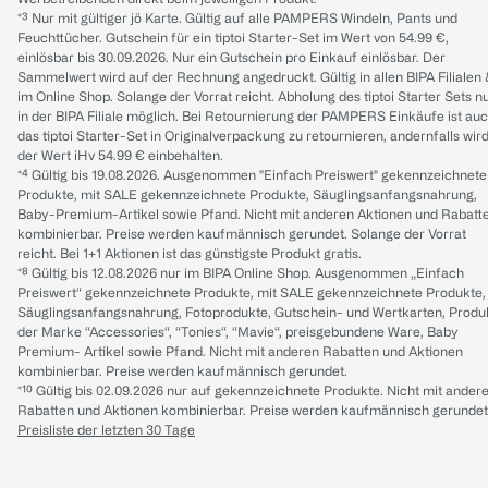
*³ Nur mit gültiger jö Karte. Gültig auf alle PAMPERS Windeln, Pants und
Feuchttücher. Gutschein für ein tiptoi Starter-Set im Wert von 54.99 €,
einlösbar bis 30.09.2026. Nur ein Gutschein pro Einkauf einlösbar. Der
Sammelwert wird auf der Rechnung angedruckt. Gültig in allen BIPA Filialen
im Online Shop. Solange der Vorrat reicht. Abholung des tiptoi Starter Sets n
in der BIPA Filiale möglich. Bei Retournierung der PAMPERS Einkäufe ist au
das tiptoi Starter-Set in Originalverpackung zu retournieren, andernfalls wir
der Wert iHv 54.99 € einbehalten.
*⁴ Gültig bis 19.08.2026. Ausgenommen "Einfach Preiswert" gekennzeichnete
Produkte, mit SALE gekennzeichnete Produkte, Säuglingsanfangsnahrung,
Baby-Premium-Artikel sowie Pfand. Nicht mit anderen Aktionen und Rabatt
kombinierbar. Preise werden kaufmännisch gerundet. Solange der Vorrat
reicht. Bei 1+1 Aktionen ist das günstigste Produkt gratis.
*⁸ Gültig bis 12.08.2026 nur im BIPA Online Shop. Ausgenommen „Einfach
Preiswert“ gekennzeichnete Produkte, mit SALE gekennzeichnete Produkte,
Säuglingsanfangsnahrung, Fotoprodukte, Gutschein- und Wertkarten, Produ
der Marke “Accessories“, “Tonies“, “Mavie“, preisgebundene Ware, Baby
Premium- Artikel sowie Pfand. Nicht mit anderen Rabatten und Aktionen
kombinierbar. Preise werden kaufmännisch gerundet.
*¹⁰ Gültig bis 02.09.2026 nur auf gekennzeichnete Produkte. Nicht mit ander
Rabatten und Aktionen kombinierbar. Preise werden kaufmännisch gerundet
Preisliste der letzten 30 Tage