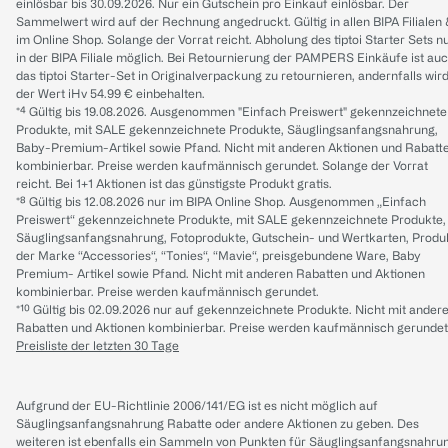
einlösbar bis 30.09.2026. Nur ein Gutschein pro Einkauf einlösbar. Der
Sammelwert wird auf der Rechnung angedruckt. Gültig in allen BIPA Filialen
im Online Shop. Solange der Vorrat reicht. Abholung des tiptoi Starter Sets n
in der BIPA Filiale möglich. Bei Retournierung der PAMPERS Einkäufe ist au
das tiptoi Starter-Set in Originalverpackung zu retournieren, andernfalls wir
der Wert iHv 54.99 € einbehalten.
*⁴ Gültig bis 19.08.2026. Ausgenommen "Einfach Preiswert" gekennzeichnete
Produkte, mit SALE gekennzeichnete Produkte, Säuglingsanfangsnahrung,
Baby-Premium-Artikel sowie Pfand. Nicht mit anderen Aktionen und Rabatt
kombinierbar. Preise werden kaufmännisch gerundet. Solange der Vorrat
reicht. Bei 1+1 Aktionen ist das günstigste Produkt gratis.
*⁸ Gültig bis 12.08.2026 nur im BIPA Online Shop. Ausgenommen „Einfach
Preiswert“ gekennzeichnete Produkte, mit SALE gekennzeichnete Produkte,
Säuglingsanfangsnahrung, Fotoprodukte, Gutschein- und Wertkarten, Produ
der Marke “Accessories“, “Tonies“, “Mavie“, preisgebundene Ware, Baby
Premium- Artikel sowie Pfand. Nicht mit anderen Rabatten und Aktionen
kombinierbar. Preise werden kaufmännisch gerundet.
*¹⁰ Gültig bis 02.09.2026 nur auf gekennzeichnete Produkte. Nicht mit ander
Rabatten und Aktionen kombinierbar. Preise werden kaufmännisch gerundet
Preisliste der letzten 30 Tage
Aufgrund der EU-Richtlinie 2006/141/EG ist es nicht möglich auf
Säuglingsanfangsnahrung Rabatte oder andere Aktionen zu geben. Des
weiteren ist ebenfalls ein Sammeln von Punkten für Säuglingsanfangsnahru