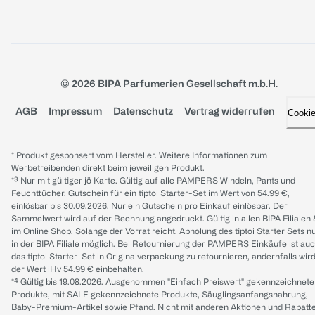
© 2026 BIPA Parfumerien Gesellschaft m.b.H.
AGB
Impressum
Datenschutz
Vertrag widerrufen
Cooki
* Produkt gesponsert vom Hersteller. Weitere Informationen zum
Werbetreibenden direkt beim jeweiligen Produkt.
*³ Nur mit gültiger jö Karte. Gültig auf alle PAMPERS Windeln, Pants und
Feuchttücher. Gutschein für ein tiptoi Starter-Set im Wert von 54.99 €,
einlösbar bis 30.09.2026. Nur ein Gutschein pro Einkauf einlösbar. Der
Sammelwert wird auf der Rechnung angedruckt. Gültig in allen BIPA Filialen
im Online Shop. Solange der Vorrat reicht. Abholung des tiptoi Starter Sets n
in der BIPA Filiale möglich. Bei Retournierung der PAMPERS Einkäufe ist au
das tiptoi Starter-Set in Originalverpackung zu retournieren, andernfalls wir
der Wert iHv 54.99 € einbehalten.
*⁴ Gültig bis 19.08.2026. Ausgenommen "Einfach Preiswert" gekennzeichnete
Produkte, mit SALE gekennzeichnete Produkte, Säuglingsanfangsnahrung,
Baby-Premium-Artikel sowie Pfand. Nicht mit anderen Aktionen und Rabatt