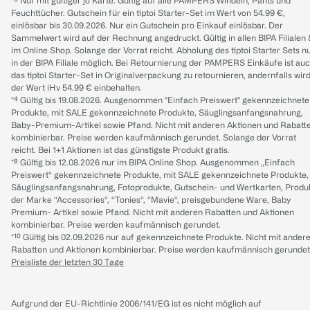
*³ Nur mit gültiger jö Karte. Gültig auf alle PAMPERS Windeln, Pants und
Feuchttücher. Gutschein für ein tiptoi Starter-Set im Wert von 54.99 €,
einlösbar bis 30.09.2026. Nur ein Gutschein pro Einkauf einlösbar. Der
Sammelwert wird auf der Rechnung angedruckt. Gültig in allen BIPA Filialen
im Online Shop. Solange der Vorrat reicht. Abholung des tiptoi Starter Sets n
in der BIPA Filiale möglich. Bei Retournierung der PAMPERS Einkäufe ist au
das tiptoi Starter-Set in Originalverpackung zu retournieren, andernfalls wir
der Wert iHv 54.99 € einbehalten.
*⁴ Gültig bis 19.08.2026. Ausgenommen "Einfach Preiswert" gekennzeichnete
Produkte, mit SALE gekennzeichnete Produkte, Säuglingsanfangsnahrung,
Baby-Premium-Artikel sowie Pfand. Nicht mit anderen Aktionen und Rabatt
kombinierbar. Preise werden kaufmännisch gerundet. Solange der Vorrat
reicht. Bei 1+1 Aktionen ist das günstigste Produkt gratis.
*⁸ Gültig bis 12.08.2026 nur im BIPA Online Shop. Ausgenommen „Einfach
Preiswert“ gekennzeichnete Produkte, mit SALE gekennzeichnete Produkte,
Säuglingsanfangsnahrung, Fotoprodukte, Gutschein- und Wertkarten, Produ
der Marke “Accessories“, “Tonies“, “Mavie“, preisgebundene Ware, Baby
Premium- Artikel sowie Pfand. Nicht mit anderen Rabatten und Aktionen
kombinierbar. Preise werden kaufmännisch gerundet.
*¹⁰ Gültig bis 02.09.2026 nur auf gekennzeichnete Produkte. Nicht mit ander
Rabatten und Aktionen kombinierbar. Preise werden kaufmännisch gerundet
Preisliste der letzten 30 Tage
Aufgrund der EU-Richtlinie 2006/141/EG ist es nicht möglich auf