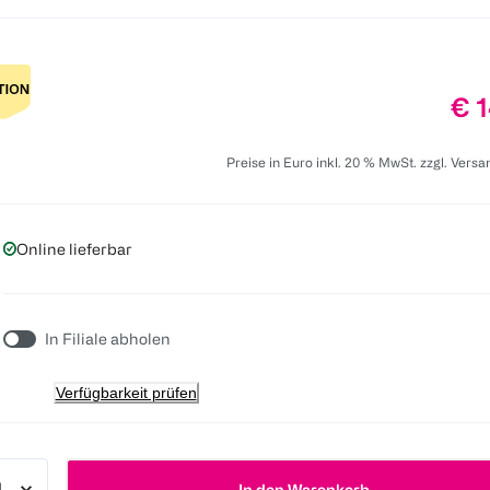
Pre
€ 1
Preise in Euro inkl. 20 % MwSt. zzgl. Vers
Online lieferbar
In Filiale abholen
Verfügbarkeit prüfen
In den Warenkorb