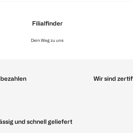
Filialfinder
Dein Weg zu uns
 bezahlen
Wir sind zertif
ässig und schnell geliefert