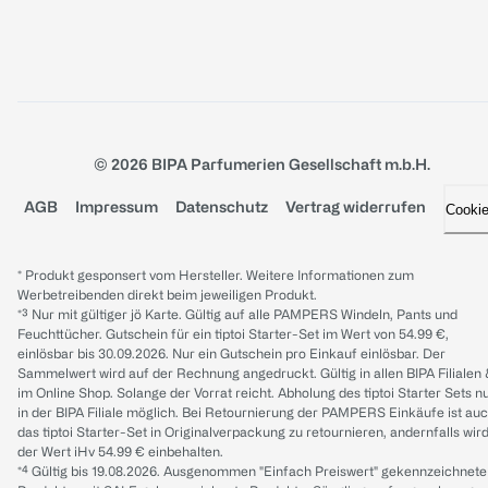
© 2026 BIPA Parfumerien Gesellschaft m.b.H.
AGB
Impressum
Datenschutz
Vertrag widerrufen
Cooki
* Produkt gesponsert vom Hersteller. Weitere Informationen zum
Werbetreibenden direkt beim jeweiligen Produkt.
*³ Nur mit gültiger jö Karte. Gültig auf alle PAMPERS Windeln, Pants und
Feuchttücher. Gutschein für ein tiptoi Starter-Set im Wert von 54.99 €,
einlösbar bis 30.09.2026. Nur ein Gutschein pro Einkauf einlösbar. Der
Sammelwert wird auf der Rechnung angedruckt. Gültig in allen BIPA Filialen
im Online Shop. Solange der Vorrat reicht. Abholung des tiptoi Starter Sets n
in der BIPA Filiale möglich. Bei Retournierung der PAMPERS Einkäufe ist au
das tiptoi Starter-Set in Originalverpackung zu retournieren, andernfalls wir
der Wert iHv 54.99 € einbehalten.
*⁴ Gültig bis 19.08.2026. Ausgenommen "Einfach Preiswert" gekennzeichnete