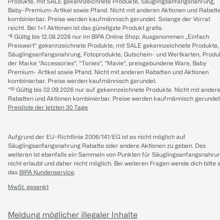
Produkte, mit SALE gekennzeichnete Produkte, Säuglingsanfangsnahrung,
Baby-Premium-Artikel sowie Pfand. Nicht mit anderen Aktionen und Rabatt
kombinierbar. Preise werden kaufmännisch gerundet. Solange der Vorrat
reicht. Bei 1+1 Aktionen ist das günstigste Produkt gratis.
*⁸ Gültig bis 12.08.2026 nur im BIPA Online Shop. Ausgenommen „Einfach
Preiswert“ gekennzeichnete Produkte, mit SALE gekennzeichnete Produkte,
Säuglingsanfangsnahrung, Fotoprodukte, Gutschein- und Wertkarten, Produ
der Marke “Accessories“, “Tonies“, “Mavie“, preisgebundene Ware, Baby
Premium- Artikel sowie Pfand. Nicht mit anderen Rabatten und Aktionen
kombinierbar. Preise werden kaufmännisch gerundet.
*¹⁰ Gültig bis 02.09.2026 nur auf gekennzeichnete Produkte. Nicht mit ander
Rabatten und Aktionen kombinierbar. Preise werden kaufmännisch gerundet
Preisliste der letzten 30 Tage
Aufgrund der EU-Richtlinie 2006/141/EG ist es nicht möglich auf
Säuglingsanfangsnahrung Rabatte oder andere Aktionen zu geben. Des
weiteren ist ebenfalls ein Sammeln von Punkten für Säuglingsanfangsnahru
nicht erlaubt und daher nicht möglich.
Bei weiteren Fragen wende dich bitte 
das
BIPA Kundenservice
.
MwSt. gesenkt
Meldung möglicher illegaler Inhalte