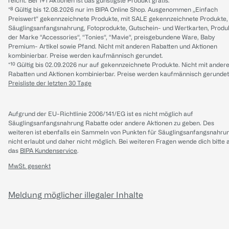
reicht. Bei 1+1 Aktionen ist das günstigste Produkt gratis.
*⁸ Gültig bis 12.08.2026 nur im BIPA Online Shop. Ausgenommen „Einfach
Preiswert“ gekennzeichnete Produkte, mit SALE gekennzeichnete Produkte,
Säuglingsanfangsnahrung, Fotoprodukte, Gutschein- und Wertkarten, Produ
der Marke “Accessories“, “Tonies“, “Mavie“, preisgebundene Ware, Baby
Premium- Artikel sowie Pfand. Nicht mit anderen Rabatten und Aktionen
kombinierbar. Preise werden kaufmännisch gerundet.
*¹⁰ Gültig bis 02.09.2026 nur auf gekennzeichnete Produkte. Nicht mit ander
Rabatten und Aktionen kombinierbar. Preise werden kaufmännisch gerundet
Preisliste der letzten 30 Tage
Aufgrund der EU-Richtlinie 2006/141/EG ist es nicht möglich auf
Säuglingsanfangsnahrung Rabatte oder andere Aktionen zu geben. Des
weiteren ist ebenfalls ein Sammeln von Punkten für Säuglingsanfangsnahru
nicht erlaubt und daher nicht möglich.
Bei weiteren Fragen wende dich bitte 
das
BIPA Kundenservice
.
MwSt. gesenkt
Meldung möglicher illegaler Inhalte