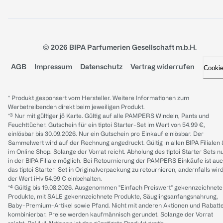
© 2026 BIPA Parfumerien Gesellschaft m.b.H.
AGB
Impressum
Datenschutz
Vertrag widerrufen
Cooki
* Produkt gesponsert vom Hersteller. Weitere Informationen zum
Werbetreibenden direkt beim jeweiligen Produkt.
*³ Nur mit gültiger jö Karte. Gültig auf alle PAMPERS Windeln, Pants und
Feuchttücher. Gutschein für ein tiptoi Starter-Set im Wert von 54.99 €,
einlösbar bis 30.09.2026. Nur ein Gutschein pro Einkauf einlösbar. Der
Sammelwert wird auf der Rechnung angedruckt. Gültig in allen BIPA Filialen
im Online Shop. Solange der Vorrat reicht. Abholung des tiptoi Starter Sets n
in der BIPA Filiale möglich. Bei Retournierung der PAMPERS Einkäufe ist au
das tiptoi Starter-Set in Originalverpackung zu retournieren, andernfalls wir
der Wert iHv 54.99 € einbehalten.
*⁴ Gültig bis 19.08.2026. Ausgenommen "Einfach Preiswert" gekennzeichnete
Produkte, mit SALE gekennzeichnete Produkte, Säuglingsanfangsnahrung,
Baby-Premium-Artikel sowie Pfand. Nicht mit anderen Aktionen und Rabatt
kombinierbar. Preise werden kaufmännisch gerundet. Solange der Vorrat