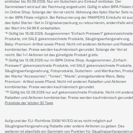
einlösbar bis 30.09.2026. Nur ein Gutschein pro Einkauf einlösbar. Der
Sammelwert wird auf der Rechnung angedruckt. Gültig in allen BIPA Filialen
im Online Shop. Solange der Vorrat reicht. Abholung des tiptoi Starter Sets n
in der BIPA Filiale möglich. Bei Retournierung der PAMPERS Einkäufe ist au
das tiptoi Starter-Set in Originalverpackung zu retournieren, andernfalls wir
der Wert iHv 54.99 € einbehalten.
*⁴ Gültig bis 19.08.2026. Ausgenommen "Einfach Preiswert" gekennzeichnete
Produkte, mit SALE gekennzeichnete Produkte, Säuglingsanfangsnahrung,
Baby-Premium-Artikel sowie Pfand. Nicht mit anderen Aktionen und Rabatt
kombinierbar. Preise werden kaufmännisch gerundet. Solange der Vorrat
reicht. Bei 1+1 Aktionen ist das günstigste Produkt gratis.
*⁸ Gültig bis 12.08.2026 nur im BIPA Online Shop. Ausgenommen „Einfach
Preiswert“ gekennzeichnete Produkte, mit SALE gekennzeichnete Produkte,
Säuglingsanfangsnahrung, Fotoprodukte, Gutschein- und Wertkarten, Produ
der Marke “Accessories“, “Tonies“, “Mavie“, preisgebundene Ware, Baby
Premium- Artikel sowie Pfand. Nicht mit anderen Rabatten und Aktionen
kombinierbar. Preise werden kaufmännisch gerundet.
*¹⁰ Gültig bis 02.09.2026 nur auf gekennzeichnete Produkte. Nicht mit ander
Rabatten und Aktionen kombinierbar. Preise werden kaufmännisch gerundet
Preisliste der letzten 30 Tage
Aufgrund der EU-Richtlinie 2006/141/EG ist es nicht möglich auf
Säuglingsanfangsnahrung Rabatte oder andere Aktionen zu geben. Des
weiteren ist ebenfalls ein Sammeln von Punkten für Säuglingsanfangsnahru