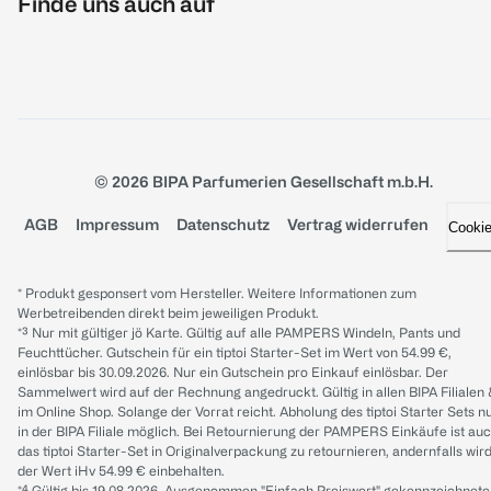
Finde uns auch auf
© 2026 BIPA Parfumerien Gesellschaft m.b.H.
AGB
Impressum
Datenschutz
Vertrag widerrufen
Cooki
* Produkt gesponsert vom Hersteller. Weitere Informationen zum
Werbetreibenden direkt beim jeweiligen Produkt.
*³ Nur mit gültiger jö Karte. Gültig auf alle PAMPERS Windeln, Pants und
Feuchttücher. Gutschein für ein tiptoi Starter-Set im Wert von 54.99 €,
einlösbar bis 30.09.2026. Nur ein Gutschein pro Einkauf einlösbar. Der
Sammelwert wird auf der Rechnung angedruckt. Gültig in allen BIPA Filialen
im Online Shop. Solange der Vorrat reicht. Abholung des tiptoi Starter Sets n
in der BIPA Filiale möglich. Bei Retournierung der PAMPERS Einkäufe ist au
das tiptoi Starter-Set in Originalverpackung zu retournieren, andernfalls wir
der Wert iHv 54.99 € einbehalten.
*⁴ Gültig bis 19.08.2026. Ausgenommen "Einfach Preiswert" gekennzeichnete