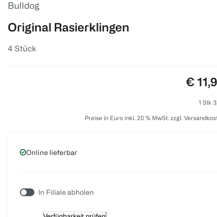
Bulldog
Original Rasierklingen
4 Stück
Preis:
€ 11,
1 Stk 3
Preise in Euro inkl. 20 % MwSt. zzgl. Versandkos
Online lieferbar
In Filiale abholen
Verfügbarkeit prüfen