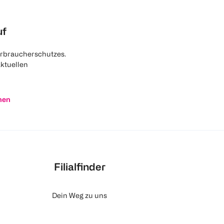
uf
rbraucherschutzes.
aktuellen
nen
Filialfinder
Dein Weg zu uns