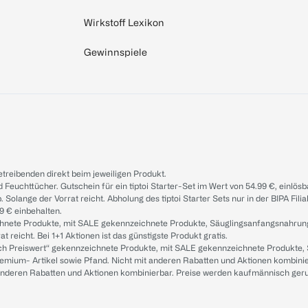
Wirkstoff Lexikon
Gewinnspiele
treibenden direkt beim jeweiligen Produkt.
d Feuchttücher. Gutschein für ein tiptoi Starter-Set im Wert von 54.99 €, einlö
. Solange der Vorrat reicht. Abholung des tiptoi Starter Sets nur in der BIPA Fil
9 € einbehalten.
ichnete Produkte, mit SALE gekennzeichnete Produkte, Säuglingsanfangsnahrun
reicht. Bei 1+1 Aktionen ist das günstigste Produkt gratis.
ach Preiswert“ gekennzeichnete Produkte, mit SALE gekennzeichnete Produkte,
remium- Artikel sowie Pfand. Nicht mit anderen Rabatten und Aktionen kombini
t anderen Rabatten und Aktionen kombinierbar. Preise werden kaufmännisch ger