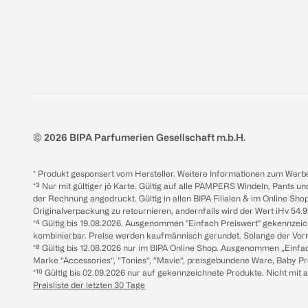
© 2026 BIPA Parfumerien Gesellschaft m.b.H.
* Produkt gesponsert vom Hersteller. Weitere Informationen zum Werbe
*³ Nur mit gültiger jö Karte. Gültig auf alle PAMPERS Windeln, Pants un
der Rechnung angedruckt. Gültig in allen BIPA Filialen & im Online Shop
Originalverpackung zu retournieren, andernfalls wird der Wert iHv 54.9
*⁴ Gültig bis 19.08.2026. Ausgenommen "Einfach Preiswert" gekennze
kombinierbar. Preise werden kaufmännisch gerundet. Solange der Vorrat 
*⁸ Gültig bis 12.08.2026 nur im BIPA Online Shop. Ausgenommen „Einf
Marke “Accessories“, “Tonies“, “Mavie“, preisgebundene Ware, Baby P
*¹⁰ Gültig bis 02.09.2026 nur auf gekennzeichnete Produkte. Nicht mi
Preisliste der letzten 30 Tage