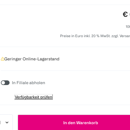
Pr
€ 
10
Preise in Euro inkl. 20 % MwSt. zzgl. Vers
Geringer Online-Lagerstand
In Filiale abholen
Verfügbarkeit prüfen
In den Warenkorb