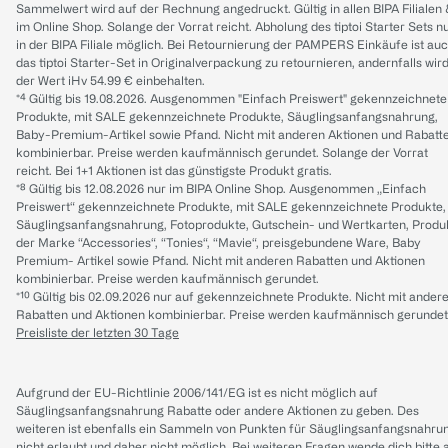
Sammelwert wird auf der Rechnung angedruckt. Gültig in allen BIPA Filialen
im Online Shop. Solange der Vorrat reicht. Abholung des tiptoi Starter Sets n
in der BIPA Filiale möglich. Bei Retournierung der PAMPERS Einkäufe ist au
das tiptoi Starter-Set in Originalverpackung zu retournieren, andernfalls wir
der Wert iHv 54.99 € einbehalten.
*⁴ Gültig bis 19.08.2026. Ausgenommen "Einfach Preiswert" gekennzeichnete
Produkte, mit SALE gekennzeichnete Produkte, Säuglingsanfangsnahrung,
Baby-Premium-Artikel sowie Pfand. Nicht mit anderen Aktionen und Rabatt
kombinierbar. Preise werden kaufmännisch gerundet. Solange der Vorrat
reicht. Bei 1+1 Aktionen ist das günstigste Produkt gratis.
*⁸ Gültig bis 12.08.2026 nur im BIPA Online Shop. Ausgenommen „Einfach
Preiswert“ gekennzeichnete Produkte, mit SALE gekennzeichnete Produkte,
Säuglingsanfangsnahrung, Fotoprodukte, Gutschein- und Wertkarten, Produ
der Marke “Accessories“, “Tonies“, “Mavie“, preisgebundene Ware, Baby
Premium- Artikel sowie Pfand. Nicht mit anderen Rabatten und Aktionen
kombinierbar. Preise werden kaufmännisch gerundet.
*¹⁰ Gültig bis 02.09.2026 nur auf gekennzeichnete Produkte. Nicht mit ander
Rabatten und Aktionen kombinierbar. Preise werden kaufmännisch gerundet
Preisliste der letzten 30 Tage
Aufgrund der EU-Richtlinie 2006/141/EG ist es nicht möglich auf
Säuglingsanfangsnahrung Rabatte oder andere Aktionen zu geben. Des
weiteren ist ebenfalls ein Sammeln von Punkten für Säuglingsanfangsnahru
nicht erlaubt und daher nicht möglich.
Bei weiteren Fragen wende dich bitte 