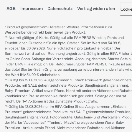
AGB
Impressum
Datenschutz
Vertrag widerrufen
Cooki
* Produkt gesponsert vom Hersteller. Weitere Informationen zum
Werbetreibenden direkt beim jeweiligen Produkt.
*³ Nur mit gültiger jö Karte. Gültig auf alle PAMPERS Windeln, Pants und
Feuchttücher. Gutschein für ein tiptoi Starter-Set im Wert von 54.99 €,
einlösbar bis 30.09.2026. Nur ein Gutschein pro Einkauf einlösbar. Der
Sammelwert wird auf der Rechnung angedruckt. Gültig in allen BIPA Filialen
im Online Shop. Solange der Vorrat reicht. Abholung des tiptoi Starter Sets n
in der BIPA Filiale möglich. Bei Retournierung der PAMPERS Einkäufe ist au
das tiptoi Starter-Set in Originalverpackung zu retournieren, andernfalls wir
der Wert iHv 54.99 € einbehalten.
*⁴ Gültig bis 19.08.2026. Ausgenommen "Einfach Preiswert" gekennzeichnete
Produkte, mit SALE gekennzeichnete Produkte, Säuglingsanfangsnahrung,
Baby-Premium-Artikel sowie Pfand. Nicht mit anderen Aktionen und Rabatt
kombinierbar. Preise werden kaufmännisch gerundet. Solange der Vorrat
reicht. Bei 1+1 Aktionen ist das günstigste Produkt gratis.
*⁸ Gültig bis 12.08.2026 nur im BIPA Online Shop. Ausgenommen „Einfach
Preiswert“ gekennzeichnete Produkte, mit SALE gekennzeichnete Produkte,
Säuglingsanfangsnahrung, Fotoprodukte, Gutschein- und Wertkarten, Produ
der Marke “Accessories“, “Tonies“, “Mavie“, preisgebundene Ware, Baby
Premium- Artikel sowie Pfand. Nicht mit anderen Rabatten und Aktionen