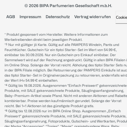
© 2026 BIPA Parfumerien Gesellschaft m.b.H.
AGB
Impressum
Datenschutz
Vertrag widerrufen
Cooki
* Produkt gesponsert vom Hersteller. Weitere Informationen zum
Werbetreibenden direkt beim jeweiligen Produkt.
*³ Nur mit gültiger jö Karte. Gültig auf alle PAMPERS Windeln, Pants und
Feuchttücher. Gutschein für ein tiptoi Starter-Set im Wert von 54.99 €,
einlösbar bis 30.09.2026. Nur ein Gutschein pro Einkauf einlösbar. Der
Sammelwert wird auf der Rechnung angedruckt. Gültig in allen BIPA Filialen
im Online Shop. Solange der Vorrat reicht. Abholung des tiptoi Starter Sets n
in der BIPA Filiale möglich. Bei Retournierung der PAMPERS Einkäufe ist au
das tiptoi Starter-Set in Originalverpackung zu retournieren, andernfalls wir
der Wert iHv 54.99 € einbehalten.
*⁴ Gültig bis 19.08.2026. Ausgenommen "Einfach Preiswert" gekennzeichnete
Produkte, mit SALE gekennzeichnete Produkte, Säuglingsanfangsnahrung,
Baby-Premium-Artikel sowie Pfand. Nicht mit anderen Aktionen und Rabatt
kombinierbar. Preise werden kaufmännisch gerundet. Solange der Vorrat
reicht. Bei 1+1 Aktionen ist das günstigste Produkt gratis.
*⁸ Gültig bis 12.08.2026 nur im BIPA Online Shop. Ausgenommen „Einfach
Preiswert“ gekennzeichnete Produkte, mit SALE gekennzeichnete Produkte,
Säuglingsanfangsnahrung, Fotoprodukte, Gutschein- und Wertkarten, Produ
der Marke “Accessories“, “Tonies“, “Mavie“, preisgebundene Ware, Baby