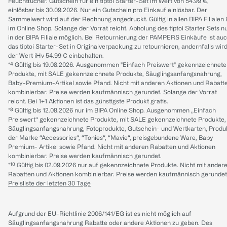
Feuchttücher. Gutschein für ein tiptoi Starter-Set im Wert von 54.99 €,
einlösbar bis 30.09.2026. Nur ein Gutschein pro Einkauf einlösbar. Der
Sammelwert wird auf der Rechnung angedruckt. Gültig in allen BIPA Filialen
im Online Shop. Solange der Vorrat reicht. Abholung des tiptoi Starter Sets n
in der BIPA Filiale möglich. Bei Retournierung der PAMPERS Einkäufe ist au
das tiptoi Starter-Set in Originalverpackung zu retournieren, andernfalls wir
der Wert iHv 54.99 € einbehalten.
*⁴ Gültig bis 19.08.2026. Ausgenommen "Einfach Preiswert" gekennzeichnete
Produkte, mit SALE gekennzeichnete Produkte, Säuglingsanfangsnahrung,
Baby-Premium-Artikel sowie Pfand. Nicht mit anderen Aktionen und Rabatt
kombinierbar. Preise werden kaufmännisch gerundet. Solange der Vorrat
reicht. Bei 1+1 Aktionen ist das günstigste Produkt gratis.
*⁸ Gültig bis 12.08.2026 nur im BIPA Online Shop. Ausgenommen „Einfach
Preiswert“ gekennzeichnete Produkte, mit SALE gekennzeichnete Produkte,
Säuglingsanfangsnahrung, Fotoprodukte, Gutschein- und Wertkarten, Produ
der Marke “Accessories“, “Tonies“, “Mavie“, preisgebundene Ware, Baby
Premium- Artikel sowie Pfand. Nicht mit anderen Rabatten und Aktionen
kombinierbar. Preise werden kaufmännisch gerundet.
*¹⁰ Gültig bis 02.09.2026 nur auf gekennzeichnete Produkte. Nicht mit ander
Rabatten und Aktionen kombinierbar. Preise werden kaufmännisch gerundet
Preisliste der letzten 30 Tage
Aufgrund der EU-Richtlinie 2006/141/EG ist es nicht möglich auf
Säuglingsanfangsnahrung Rabatte oder andere Aktionen zu geben. Des