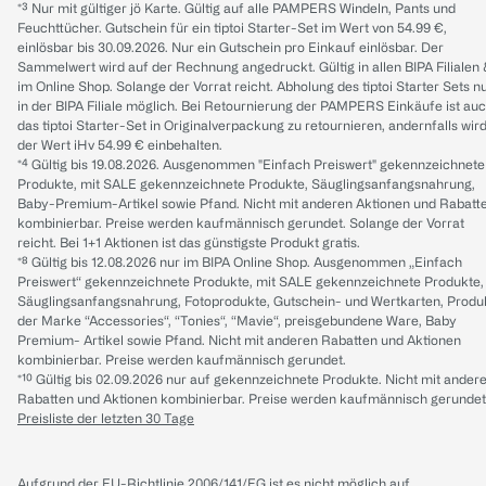
*³ Nur mit gültiger jö Karte. Gültig auf alle PAMPERS Windeln, Pants und
Feuchttücher. Gutschein für ein tiptoi Starter-Set im Wert von 54.99 €,
einlösbar bis 30.09.2026. Nur ein Gutschein pro Einkauf einlösbar. Der
Sammelwert wird auf der Rechnung angedruckt. Gültig in allen BIPA Filialen
im Online Shop. Solange der Vorrat reicht. Abholung des tiptoi Starter Sets n
in der BIPA Filiale möglich. Bei Retournierung der PAMPERS Einkäufe ist au
das tiptoi Starter-Set in Originalverpackung zu retournieren, andernfalls wir
der Wert iHv 54.99 € einbehalten.
*⁴ Gültig bis 19.08.2026. Ausgenommen "Einfach Preiswert" gekennzeichnete
Produkte, mit SALE gekennzeichnete Produkte, Säuglingsanfangsnahrung,
Baby-Premium-Artikel sowie Pfand. Nicht mit anderen Aktionen und Rabatt
kombinierbar. Preise werden kaufmännisch gerundet. Solange der Vorrat
reicht. Bei 1+1 Aktionen ist das günstigste Produkt gratis.
*⁸ Gültig bis 12.08.2026 nur im BIPA Online Shop. Ausgenommen „Einfach
Preiswert“ gekennzeichnete Produkte, mit SALE gekennzeichnete Produkte,
Säuglingsanfangsnahrung, Fotoprodukte, Gutschein- und Wertkarten, Produ
der Marke “Accessories“, “Tonies“, “Mavie“, preisgebundene Ware, Baby
Premium- Artikel sowie Pfand. Nicht mit anderen Rabatten und Aktionen
kombinierbar. Preise werden kaufmännisch gerundet.
*¹⁰ Gültig bis 02.09.2026 nur auf gekennzeichnete Produkte. Nicht mit ander
Rabatten und Aktionen kombinierbar. Preise werden kaufmännisch gerundet
Preisliste der letzten 30 Tage
Aufgrund der EU-Richtlinie 2006/141/EG ist es nicht möglich auf