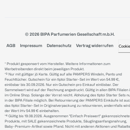
© 2026 BIPA Parfumerien Gesellschaft m.b.H.
AGB
Impressum
Datenschutz
Vertrag widerrufen
Cooki
* Produkt gesponsert vom Hersteller. Weitere Informationen zum
Werbetreibenden direkt beim jeweiligen Produkt.
*³ Nur mit gültiger jö Karte. Gültig auf alle PAMPERS Windeln, Pants und
Feuchttücher. Gutschein für ein tiptoi Starter-Set im Wert von 54.99 €,
einlösbar bis 30.09.2026. Nur ein Gutschein pro Einkauf einlösbar. Der
Sammelwert wird auf der Rechnung angedruckt. Gültig in allen BIPA Filialen
im Online Shop. Solange der Vorrat reicht. Abholung des tiptoi Starter Sets n
in der BIPA Filiale möglich. Bei Retournierung der PAMPERS Einkäufe ist au
das tiptoi Starter-Set in Originalverpackung zu retournieren, andernfalls wir
der Wert iHv 54.99 € einbehalten.
*⁴ Gültig bis 19.08.2026. Ausgenommen "Einfach Preiswert" gekennzeichnete
Produkte, mit SALE gekennzeichnete Produkte, Säuglingsanfangsnahrung,
Baby-Premium-Artikel sowie Pfand. Nicht mit anderen Aktionen und Rabatt