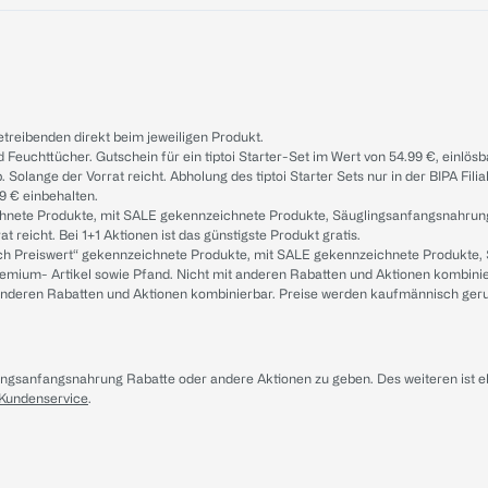
treibenden direkt beim jeweiligen Produkt.
d Feuchttücher. Gutschein für ein tiptoi Starter-Set im Wert von 54.99 €, einlö
. Solange der Vorrat reicht. Abholung des tiptoi Starter Sets nur in der BIPA Fil
9 € einbehalten.
ichnete Produkte, mit SALE gekennzeichnete Produkte, Säuglingsanfangsnahrun
reicht. Bei 1+1 Aktionen ist das günstigste Produkt gratis.
ach Preiswert“ gekennzeichnete Produkte, mit SALE gekennzeichnete Produkte,
remium- Artikel sowie Pfand. Nicht mit anderen Rabatten und Aktionen kombini
t anderen Rabatten und Aktionen kombinierbar. Preise werden kaufmännisch ger
lingsanfangsnahrung Rabatte oder andere Aktionen zu geben. Des weiteren ist 
 Kundenservice
.