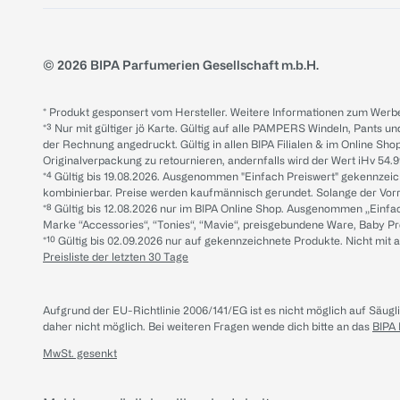
© 2026 BIPA Parfumerien Gesellschaft m.b.H.
* Produkt gesponsert vom Hersteller. Weitere Informationen zum Werbe
*³ Nur mit gültiger jö Karte. Gültig auf alle PAMPERS Windeln, Pants un
der Rechnung angedruckt. Gültig in allen BIPA Filialen & im Online Shop
Originalverpackung zu retournieren, andernfalls wird der Wert iHv 54.9
*⁴ Gültig bis 19.08.2026. Ausgenommen "Einfach Preiswert" gekennze
kombinierbar. Preise werden kaufmännisch gerundet. Solange der Vorrat 
*⁸ Gültig bis 12.08.2026 nur im BIPA Online Shop. Ausgenommen „Einf
Marke “Accessories“, “Tonies“, “Mavie“, preisgebundene Ware, Baby P
*¹⁰ Gültig bis 02.09.2026 nur auf gekennzeichnete Produkte. Nicht mi
Preisliste der letzten 30 Tage
Aufgrund der EU-Richtlinie 2006/141/EG ist es nicht möglich auf Säug
daher nicht möglich.
Bei weiteren Fragen wende dich bitte an das
BIPA
MwSt. gesenkt