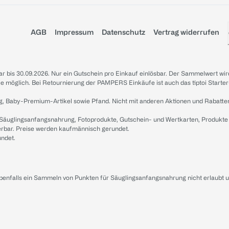
AGB
Impressum
Datenschutz
Vertrag widerrufen
sbar bis 30.09.2026. Nur ein Gutschein pro Einkauf einlösbar. Der Sammelwert wir
iale möglich. Bei Retournierung der PAMPERS Einkäufe ist auch das tiptoi Starter
g, Baby-Premium-Artikel sowie Pfand. Nicht mit anderen Aktionen und Rabatte
 Säuglingsanfangsnahrung, Fotoprodukte, Gutschein- und Wertkarten, Produkte
erbar. Preise werden kaufmännisch gerundet.
undet.
ebenfalls ein Sammeln von Punkten für Säuglingsanfangsnahrung nicht erlaubt 