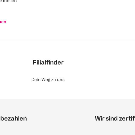
aktuellen
nen
Filialfinder
Dein Weg zu uns
 bezahlen
Wir sind zertif