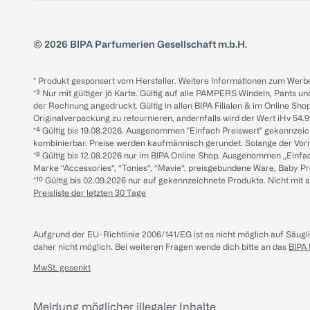
© 2026 BIPA Parfumerien Gesellschaft m.b.H.
* Produkt gesponsert vom Hersteller. Weitere Informationen zum Werbe
*³ Nur mit gültiger jö Karte. Gültig auf alle PAMPERS Windeln, Pants un
der Rechnung angedruckt. Gültig in allen BIPA Filialen & im Online Shop
Originalverpackung zu retournieren, andernfalls wird der Wert iHv 54.9
*⁴ Gültig bis 19.08.2026. Ausgenommen "Einfach Preiswert" gekennze
kombinierbar. Preise werden kaufmännisch gerundet. Solange der Vorrat 
*⁸ Gültig bis 12.08.2026 nur im BIPA Online Shop. Ausgenommen „Einf
Marke “Accessories“, “Tonies“, “Mavie“, preisgebundene Ware, Baby P
*¹⁰ Gültig bis 02.09.2026 nur auf gekennzeichnete Produkte. Nicht mi
Preisliste der letzten 30 Tage
Aufgrund der EU-Richtlinie 2006/141/EG ist es nicht möglich auf Säug
daher nicht möglich.
Bei weiteren Fragen wende dich bitte an das
BIPA
MwSt. gesenkt
Meldung möglicher illegaler Inhalte