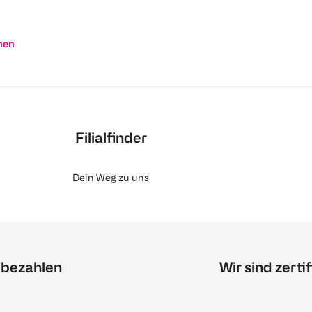
nen
Filialfinder
Dein Weg zu uns
 bezahlen
Wir sind zertif