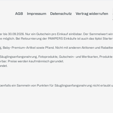
AGB
Impressum
Datenschutz
Vertrag widerrufen
sbar bis 30.09.2026. Nur ein Gutschein pro Einkauf einlösbar. Der Sammelwert wir
iale möglich. Bei Retournierung der PAMPERS Einkäufe ist auch das tiptoi Starter
g, Baby-Premium-Artikel sowie Pfand. Nicht mit anderen Aktionen und Rabatte
 Säuglingsanfangsnahrung, Fotoprodukte, Gutschein- und Wertkarten, Produkte
erbar. Preise werden kaufmännisch gerundet.
undet.
ebenfalls ein Sammeln von Punkten für Säuglingsanfangsnahrung nicht erlaubt 