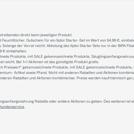
treibenden direkt beim jeweiligen Produkt.
d Feuchttücher. Gutschein für ein tiptoi Starter-Set im Wert von 54.99 €, einlö
. Solange der Vorrat reicht. Abholung des tiptoi Starter Sets nur in der BIPA Fil
9 € einbehalten.
ichnete Produkte, mit SALE gekennzeichnete Produkte, Säuglingsanfangsnahrun
reicht. Bei 1+1 Aktionen ist das günstigste Produkt gratis.
ach Preiswert“ gekennzeichnete Produkte, mit SALE gekennzeichnete Produkte,
remium- Artikel sowie Pfand. Nicht mit anderen Rabatten und Aktionen kombini
t anderen Rabatten und Aktionen kombinierbar. Preise werden kaufmännisch ger
lingsanfangsnahrung Rabatte oder andere Aktionen zu geben. Des weiteren ist 
 Kundenservice
.