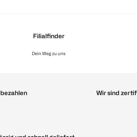
Filialfinder
Dein Weg zu uns
 bezahlen
Wir sind zertif