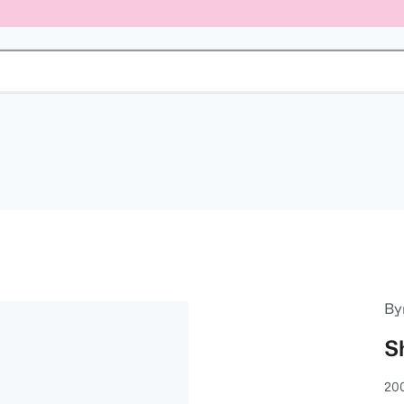
By
S
20