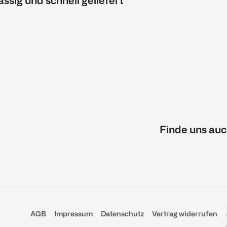
ässig und schnell geliefert
Finde uns auc
AGB
Impressum
Datenschutz
Vertrag widerrufen