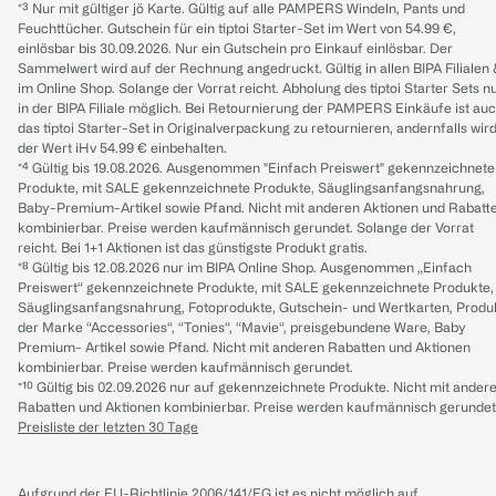
*³ Nur mit gültiger jö Karte. Gültig auf alle PAMPERS Windeln, Pants und
Feuchttücher. Gutschein für ein tiptoi Starter-Set im Wert von 54.99 €,
einlösbar bis 30.09.2026. Nur ein Gutschein pro Einkauf einlösbar. Der
Sammelwert wird auf der Rechnung angedruckt. Gültig in allen BIPA Filialen
im Online Shop. Solange der Vorrat reicht. Abholung des tiptoi Starter Sets n
in der BIPA Filiale möglich. Bei Retournierung der PAMPERS Einkäufe ist au
das tiptoi Starter-Set in Originalverpackung zu retournieren, andernfalls wir
der Wert iHv 54.99 € einbehalten.
*⁴ Gültig bis 19.08.2026. Ausgenommen "Einfach Preiswert" gekennzeichnete
Produkte, mit SALE gekennzeichnete Produkte, Säuglingsanfangsnahrung,
Baby-Premium-Artikel sowie Pfand. Nicht mit anderen Aktionen und Rabatt
kombinierbar. Preise werden kaufmännisch gerundet. Solange der Vorrat
reicht. Bei 1+1 Aktionen ist das günstigste Produkt gratis.
*⁸ Gültig bis 12.08.2026 nur im BIPA Online Shop. Ausgenommen „Einfach
Preiswert“ gekennzeichnete Produkte, mit SALE gekennzeichnete Produkte,
Säuglingsanfangsnahrung, Fotoprodukte, Gutschein- und Wertkarten, Produ
der Marke “Accessories“, “Tonies“, “Mavie“, preisgebundene Ware, Baby
Premium- Artikel sowie Pfand. Nicht mit anderen Rabatten und Aktionen
kombinierbar. Preise werden kaufmännisch gerundet.
*¹⁰ Gültig bis 02.09.2026 nur auf gekennzeichnete Produkte. Nicht mit ander
Rabatten und Aktionen kombinierbar. Preise werden kaufmännisch gerundet
Preisliste der letzten 30 Tage
Aufgrund der EU-Richtlinie 2006/141/EG ist es nicht möglich auf