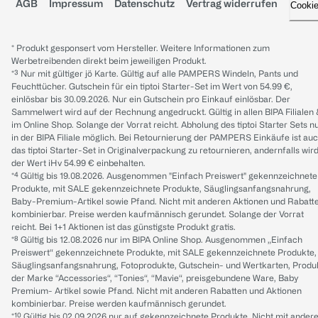
AGB
Impressum
Datenschutz
Vertrag widerrufen
Cooki
* Produkt gesponsert vom Hersteller. Weitere Informationen zum
Werbetreibenden direkt beim jeweiligen Produkt.
*³ Nur mit gültiger jö Karte. Gültig auf alle PAMPERS Windeln, Pants und
Feuchttücher. Gutschein für ein tiptoi Starter-Set im Wert von 54.99 €,
einlösbar bis 30.09.2026. Nur ein Gutschein pro Einkauf einlösbar. Der
Sammelwert wird auf der Rechnung angedruckt. Gültig in allen BIPA Filialen
im Online Shop. Solange der Vorrat reicht. Abholung des tiptoi Starter Sets n
in der BIPA Filiale möglich. Bei Retournierung der PAMPERS Einkäufe ist au
das tiptoi Starter-Set in Originalverpackung zu retournieren, andernfalls wir
der Wert iHv 54.99 € einbehalten.
*⁴ Gültig bis 19.08.2026. Ausgenommen "Einfach Preiswert" gekennzeichnete
Produkte, mit SALE gekennzeichnete Produkte, Säuglingsanfangsnahrung,
Baby-Premium-Artikel sowie Pfand. Nicht mit anderen Aktionen und Rabatt
kombinierbar. Preise werden kaufmännisch gerundet. Solange der Vorrat
reicht. Bei 1+1 Aktionen ist das günstigste Produkt gratis.
*⁸ Gültig bis 12.08.2026 nur im BIPA Online Shop. Ausgenommen „Einfach
Preiswert“ gekennzeichnete Produkte, mit SALE gekennzeichnete Produkte,
Säuglingsanfangsnahrung, Fotoprodukte, Gutschein- und Wertkarten, Produ
der Marke “Accessories“, “Tonies“, “Mavie“, preisgebundene Ware, Baby
Premium- Artikel sowie Pfand. Nicht mit anderen Rabatten und Aktionen
kombinierbar. Preise werden kaufmännisch gerundet.
*¹⁰ Gültig bis 02.09.2026 nur auf gekennzeichnete Produkte. Nicht mit ander