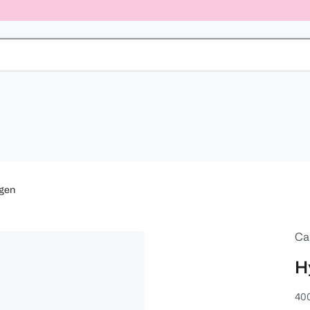
ngen
Ca
H
40