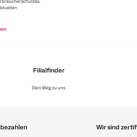
rbraucherschutzes.
aktuellen
nen
Filialfinder
Dein Weg zu uns
 bezahlen
Wir sind zertif