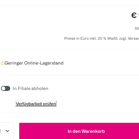
Pr
€ 
10
Preise in Euro inkl. 20 % MwSt. zzgl. Vers
Geringer Online-Lagerstand
In Filiale abholen
Verfügbarkeit prüfen
In den Warenkorb