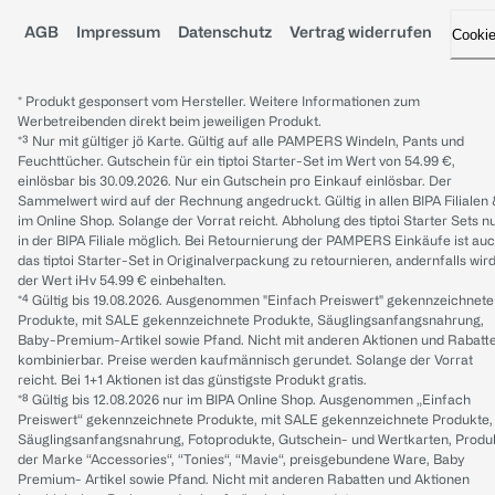
AGB
Impressum
Datenschutz
Vertrag widerrufen
Cooki
* Produkt gesponsert vom Hersteller. Weitere Informationen zum
Werbetreibenden direkt beim jeweiligen Produkt.
*³ Nur mit gültiger jö Karte. Gültig auf alle PAMPERS Windeln, Pants und
Feuchttücher. Gutschein für ein tiptoi Starter-Set im Wert von 54.99 €,
einlösbar bis 30.09.2026. Nur ein Gutschein pro Einkauf einlösbar. Der
Sammelwert wird auf der Rechnung angedruckt. Gültig in allen BIPA Filialen
im Online Shop. Solange der Vorrat reicht. Abholung des tiptoi Starter Sets n
in der BIPA Filiale möglich. Bei Retournierung der PAMPERS Einkäufe ist au
das tiptoi Starter-Set in Originalverpackung zu retournieren, andernfalls wir
der Wert iHv 54.99 € einbehalten.
*⁴ Gültig bis 19.08.2026. Ausgenommen "Einfach Preiswert" gekennzeichnete
Produkte, mit SALE gekennzeichnete Produkte, Säuglingsanfangsnahrung,
Baby-Premium-Artikel sowie Pfand. Nicht mit anderen Aktionen und Rabatt
kombinierbar. Preise werden kaufmännisch gerundet. Solange der Vorrat
reicht. Bei 1+1 Aktionen ist das günstigste Produkt gratis.
*⁸ Gültig bis 12.08.2026 nur im BIPA Online Shop. Ausgenommen „Einfach
Preiswert“ gekennzeichnete Produkte, mit SALE gekennzeichnete Produkte,
Säuglingsanfangsnahrung, Fotoprodukte, Gutschein- und Wertkarten, Produ
der Marke “Accessories“, “Tonies“, “Mavie“, preisgebundene Ware, Baby
Premium- Artikel sowie Pfand. Nicht mit anderen Rabatten und Aktionen