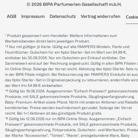
© 2026 BIPA Parfumerien Gesellschaft m.b.H.
AGB
Impressum
Datenschutz
Vertrag widerrufen
Cooki
* Produkt gesponsert vom Hersteller. Weitere Informationen zum
Werbetreibenden direkt beim jeweiligen Produkt.
*³ Nur mit gültiger jö Karte. Gültig auf alle PAMPERS Windeln, Pants und
Feuchttücher. Gutschein für ein tiptoi Starter-Set im Wert von 54.99 €,
einlösbar bis 30.09.2026. Nur ein Gutschein pro Einkauf einlösbar. Der
Sammelwert wird auf der Rechnung angedruckt. Gültig in allen BIPA Filialen
im Online Shop. Solange der Vorrat reicht. Abholung des tiptoi Starter Sets n
in der BIPA Filiale möglich. Bei Retournierung der PAMPERS Einkäufe ist au
das tiptoi Starter-Set in Originalverpackung zu retournieren, andernfalls wir
der Wert iHv 54.99 € einbehalten.
*⁴ Gültig bis 19.08.2026. Ausgenommen "Einfach Preiswert" gekennzeichnete
Produkte, mit SALE gekennzeichnete Produkte, Säuglingsanfangsnahrung,
Baby-Premium-Artikel sowie Pfand. Nicht mit anderen Aktionen und Rabatt
kombinierbar. Preise werden kaufmännisch gerundet. Solange der Vorrat
reicht. Bei 1+1 Aktionen ist das günstigste Produkt gratis.
*⁸ Gültig bis 12.08.2026 nur im BIPA Online Shop. Ausgenommen „Einfach
Preiswert“ gekennzeichnete Produkte, mit SALE gekennzeichnete Produkte,
Säuglingsanfangsnahrung, Fotoprodukte, Gutschein- und Wertkarten, Produ
der Marke “Accessories“, “Tonies“, “Mavie“, preisgebundene Ware, Baby