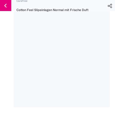
Carefree
Weiter
Für
Für
Für
zum
Cotton Feel Slipeinlagen Normal mit Frische Duft
300 Ös
500 Ös
150 Ös
Inhalt
-20%
-10%
-15%