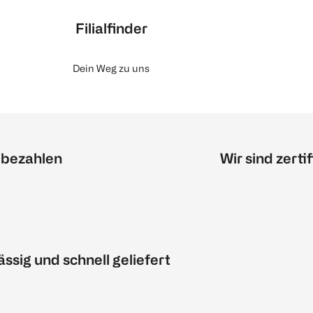
Filialfinder
Dein Weg zu uns
 bezahlen
Wir sind zertif
ässig und schnell geliefert