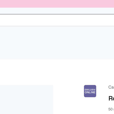
Ca
R
50 