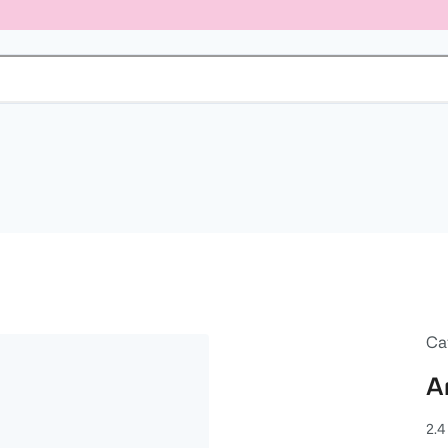
Ca
A
2.4