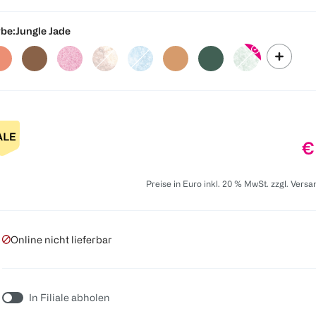
be:
Jungle Jade
P
€
Preise in Euro inkl. 20 % MwSt. zzgl. Vers
Online nicht lieferbar
In Filiale abholen