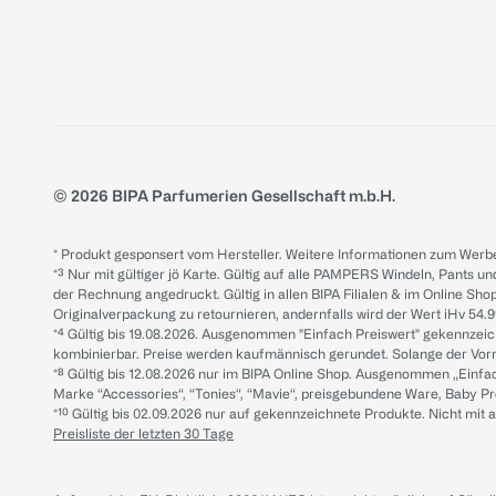
© 2026 BIPA Parfumerien Gesellschaft m.b.H.
* Produkt gesponsert vom Hersteller. Weitere Informationen zum Werbe
*³ Nur mit gültiger jö Karte. Gültig auf alle PAMPERS Windeln, Pants un
der Rechnung angedruckt. Gültig in allen BIPA Filialen & im Online Shop
Originalverpackung zu retournieren, andernfalls wird der Wert iHv 54.9
*⁴ Gültig bis 19.08.2026. Ausgenommen "Einfach Preiswert" gekennze
kombinierbar. Preise werden kaufmännisch gerundet. Solange der Vorrat 
*⁸ Gültig bis 12.08.2026 nur im BIPA Online Shop. Ausgenommen „Einf
Marke “Accessories“, “Tonies“, “Mavie“, preisgebundene Ware, Baby P
*¹⁰ Gültig bis 02.09.2026 nur auf gekennzeichnete Produkte. Nicht mi
Preisliste der letzten 30 Tage