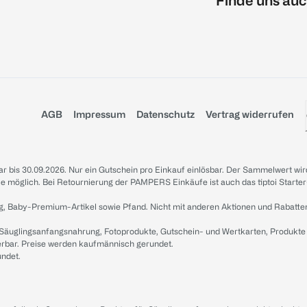
Finde uns auc
AGB
Impressum
Datenschutz
Vertrag widerrufen
sbar bis 30.09.2026. Nur ein Gutschein pro Einkauf einlösbar. Der Sammelwert wir
iale möglich. Bei Retournierung der PAMPERS Einkäufe ist auch das tiptoi Starter
g, Baby-Premium-Artikel sowie Pfand. Nicht mit anderen Aktionen und Rabatte
 Säuglingsanfangsnahrung, Fotoprodukte, Gutschein- und Wertkarten, Produkte
erbar. Preise werden kaufmännisch gerundet.
undet.