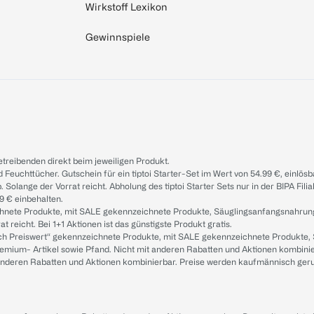
Wirkstoff Lexikon
Gewinnspiele
treibenden direkt beim jeweiligen Produkt.
d Feuchttücher. Gutschein für ein tiptoi Starter-Set im Wert von 54.99 €, einlö
. Solange der Vorrat reicht. Abholung des tiptoi Starter Sets nur in der BIPA Fil
9 € einbehalten.
ichnete Produkte, mit SALE gekennzeichnete Produkte, Säuglingsanfangsnahrun
reicht. Bei 1+1 Aktionen ist das günstigste Produkt gratis.
ach Preiswert“ gekennzeichnete Produkte, mit SALE gekennzeichnete Produkte,
remium- Artikel sowie Pfand. Nicht mit anderen Rabatten und Aktionen kombini
t anderen Rabatten und Aktionen kombinierbar. Preise werden kaufmännisch ger