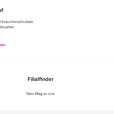
uf
rbraucherschutzes.
aktuellen
nen
Filialfinder
Dein Weg zu uns